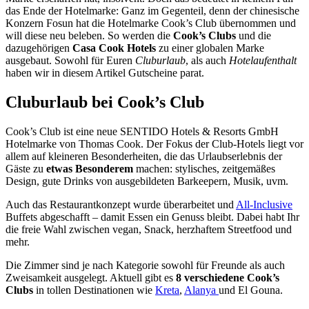
das Ende der Hotelmarke: Ganz im Gegenteil, denn der chinesische
Konzern Fosun hat die Hotelmarke Cook’s Club übernommen und
will diese neu beleben. So werden die
Cook’s Clubs
und die
dazugehörigen
Casa Cook Hotels
zu einer globalen Marke
ausgebaut. Sowohl für Euren
Cluburlaub
, als auch
Hotelaufenthalt
haben wir in diesem Artikel Gutscheine parat.
Cluburlaub bei Cook’s Club
Cook’s Club ist eine neue SENTIDO Hotels & Resorts GmbH
Hotelmarke von Thomas Cook. Der Fokus der Club-Hotels liegt vor
allem auf kleineren Besonderheiten, die das Urlaubserlebnis der
Gäste zu
etwas Besonderem
machen: stylisches, zeitgemäßes
Design, gute Drinks von ausgebildeten Barkeepern, Musik, uvm.
Auch das Restaurantkonzept wurde überarbeitet und
All-Inclusive
Buffets abgeschafft – damit Essen ein Genuss bleibt. Dabei habt Ihr
die freie Wahl zwischen vegan, Snack, herzhaftem Streetfood und
mehr.
Die Zimmer sind je nach Kategorie sowohl für Freunde als auch
Zweisamkeit ausgelegt. Aktuell gibt es
8 verschiedene Cook’s
Clubs
in tollen Destinationen wie
Kreta
,
Alanya
und El Gouna.