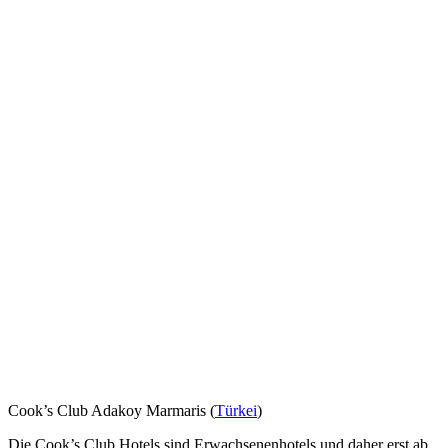
Cook’s Club Adakoy Marmaris (
Türkei
)
Die Cook’s Club Hotels sind Erwachsenenhotels und daher erst ab