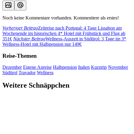
Noch keine Kommentare vorhanden. Kommentiere als erstes!
Vorheriger Beitrag
Zeitreise nach Portugal: 4 Tage Lissabon am
Wochenende im historischen 4* Hotel mit Frühstück und Flug ab
351€
Nächster Beitrag
Wellness-Auszeit in Südtirol: 3 Tage im 3*
Wellness-Hotel mit Halbpension nur 149€
Reise-Themen
Dezember
Eigene Anreise
Halbpension
Italien
Kurztrip
November
Südtirol
Travador
Wellness
Weitere Schnäppchen