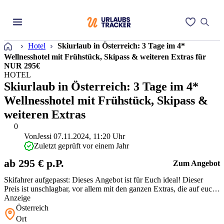
Startseite
Hotel
Skiurlaub in Österreich: 3 Tage im 4*
Wellnesshotel mit Frühstück, Skipass & weiteren Extras für
NUR 295€
HOTEL
Skiurlaub in Österreich: 3 Tage im 4*
Wellnesshotel mit Frühstück, Skipass &
weiteren Extras
0
Von
Jessi
07.11.2024, 11:20 Uhr
Zuletzt geprüft vor einem Jahr
ab 295 € p.P.
Zum Angebot
Skifahrer aufgepasst: Dieses Angebot ist für Euch ideal! Dieser
Preis ist unschlagbar, vor allem mit den ganzen Extras, die auf euch
warten! Schnappt Eure Liebsten und ab geht es nach Österreich.
Anzeige
Österreich
Ort