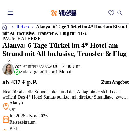
Startseite
Reisen
Alanya: 6 Tage Türkei im 4* Hotel am Strand
mit All Inclusive, Transfer & Flug für 437€
PAUSCHALREISE
Alanya: 6 Tage Türkei im 4* Hotel am
Strand mit All Inclusive, Transfer & Flug
3
Von
Jennifer
07.07.2026, 14:30 Uhr
Zuletzt geprüft vor 1 Monat
ab 437 € p.P.
Zum Angebot
Ideal für alle, die Sonne tanken und den Alltag hinter sich lassen
wollen! Das 4* Hotel Saritas punktet mit direkter Strandlage, zwei
Pools mit Rutschen und zentraler Lage in Alanya. Für eine Woche
Alanya
mit All Inclusive, Flug und Transfer ist das ein echtes Schnäppchen.
Ort
Jul 2026 - Nov 2026
Reisezeitraum
Berlin