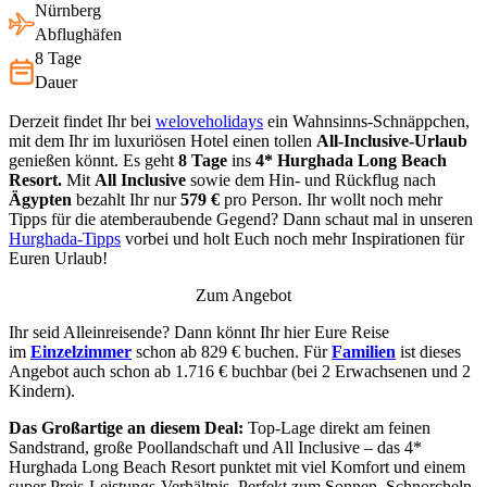
Nürnberg
Abflughäfen
8 Tage
Dauer
Derzeit findet Ihr bei
weloveholidays
ein Wahnsinns-Schnäppchen,
mit dem Ihr im luxuriösen Hotel einen tollen
All-Inclusive-Urlaub
genießen könnt. Es geht
8 Tage
ins
4* Hurghada Long Beach
Resort.
Mit
All Inclusive
sowie dem Hin- und Rückflug nach
Ägypten
bezahlt Ihr nur
579 €
pro Person. Ihr wollt noch mehr
Tipps für die atemberaubende Gegend? Dann schaut mal in unseren
Hurghada-Tipps
vorbei und holt Euch noch mehr Inspirationen für
Euren Urlaub!
Zum Angebot
Ihr seid Alleinreisende? Dann könnt Ihr hier Eure Reise
im
Einzelzimmer
schon ab 829 € buchen. Für
Familien
ist dieses
Angebot auch schon ab 1.716 € buchbar (bei 2 Erwachsenen und 2
Kindern).
Das Großartige an diesem Deal:
Top-Lage direkt am feinen
Sandstrand, große Poollandschaft und All Inclusive – das 4*
Hurghada Long Beach Resort punktet mit viel Komfort und einem
super Preis-Leistungs-Verhältnis. Perfekt zum Sonnen, Schnorcheln