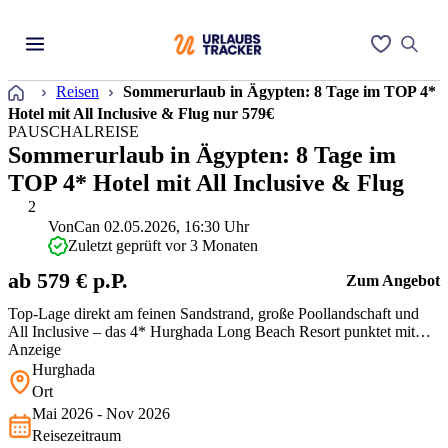
Startseite
Reisen
Sommerurlaub in Ägypten: 8 Tage im TOP 4*
Hotel mit All Inclusive & Flug nur 579€
PAUSCHALREISE
Sommerurlaub in Ägypten: 8 Tage im
TOP 4* Hotel mit All Inclusive & Flug
2
Von
Can
02.05.2026, 16:30 Uhr
Zuletzt geprüft vor 3 Monaten
ab 579 € p.P.
Zum Angebot
Top-Lage direkt am feinen Sandstrand, große Poollandschaft und
All Inclusive – das 4* Hurghada Long Beach Resort punktet mit
viel Komfort und einem super Preis-Leistungs-Verhältnis. Perfekt
Anzeige
zum Sonnen, Schnorcheln und Runterkommen!
Hurghada
Ort
Mai 2026 - Nov 2026
Reisezeitraum