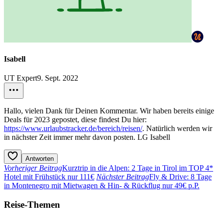
Isabell
UT Expert
9. Sept. 2022
Hallo, vielen Dank für Deinen Kommentar. Wir haben bereits einige
Deals für 2023 gepostet, diese findest Du hier:
https://www.urlaubstracker.de/bereich/reisen/
. Natürlich werden wir
in nächster Zeit immer mehr davon posten. LG Isabell
Antworten
Vorheriger Beitrag
Kurztrip in die Alpen: 2 Tage in Tirol im TOP 4*
Hotel mit Frühstück nur 111€
Nächster Beitrag
Fly & Drive: 8 Tage
in Montenegro mit Mietwagen & Hin- & Rückflug nur 49€ p.P.
Reise-Themen