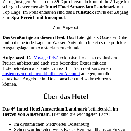
Zum günstigen Preis ab nur
89 €
pro Person bekommt Ihr
2 Tage
im
sehr gut bewerteten
4*
Inntel Hotel Amsterdam Landmark
mit
Top-Lage. Im Preis enthalten sind das
Frühstück
sowie der Zugang
zum
Spa-Bereich mit Innenpool.
Zum Angebot
Das Großartige an diesem Deal:
Das Hotel gilt als Oase der Ruhe
und hat eine tolle Lage am Wasser. Außerdem bietet es die perfekte
Ausgangslage, um Amsterdam zu erkunden.
Aufgepasst:
Da
Voyage Privé
exklusive Hotels zu exklusiven
Preisen anbietet und auch stets besondere Extras mit den
Hotelbetreibern aushandelt, müsst Ihr Euch dort kurz einen
kostenlosen und unverbindlichen Account
anlegen, um die
attraktiven Angebote im Detail ansehen und wahrnehmen zu
können.
Über das Hotel
Das
4* Inntel Hotel Amsterdam Landmark
befindet sich
im
Herzen von Amsterdam.
Hier sind die wichtigsten Facts:
Im dynamischen Stadtviertel Oostenburg
Sehenswürdigkeiten wie z.B. das Rembrandthaus zu Fuß zu