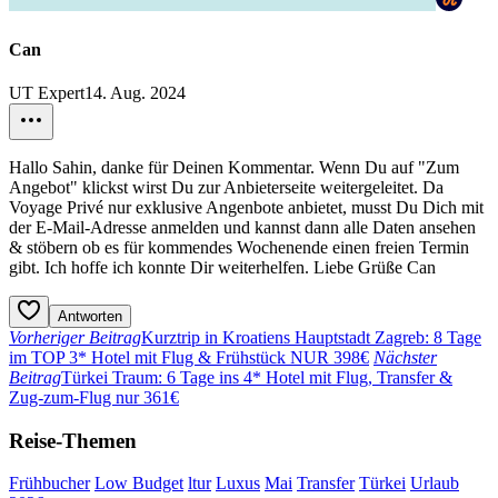
Can
UT Expert
14. Aug. 2024
Hallo Sahin, danke für Deinen Kommentar. Wenn Du auf "Zum
Angebot" klickst wirst Du zur Anbieterseite weitergeleitet. Da
Voyage Privé nur exklusive Angenbote anbietet, musst Du Dich mit
der E-Mail-Adresse anmelden und kannst dann alle Daten ansehen
& stöbern ob es für kommendes Wochenende einen freien Termin
gibt. Ich hoffe ich konnte Dir weiterhelfen. Liebe Grüße Can
Antworten
Vorheriger Beitrag
Kurztrip in Kroatiens Hauptstadt Zagreb: 8 Tage
im TOP 3* Hotel mit Flug & Frühstück NUR 398€
Nächster
Beitrag
Türkei Traum: 6 Tage ins 4* Hotel mit Flug, Transfer &
Zug-zum-Flug nur 361€
Reise-Themen
Frühbucher
Low Budget
ltur
Luxus
Mai
Transfer
Türkei
Urlaub