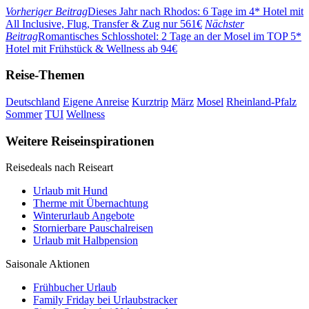
Vorheriger Beitrag
Dieses Jahr nach Rhodos: 6 Tage im 4* Hotel mit
All Inclusive, Flug, Transfer & Zug nur 561€
Nächster
Beitrag
Romantisches Schlosshotel: 2 Tage an der Mosel im TOP 5*
Hotel mit Frühstück & Wellness ab 94€
Reise-Themen
Deutschland
Eigene Anreise
Kurztrip
März
Mosel
Rheinland-Pfalz
Sommer
TUI
Wellness
Weitere Reiseinspirationen
Reisedeals nach Reiseart
Urlaub mit Hund
Therme mit Übernachtung
Winterurlaub Angebote
Stornierbare Pauschalreisen
Urlaub mit Halbpension
Saisonale Aktionen
Frühbucher Urlaub
Family Friday bei Urlaubstracker