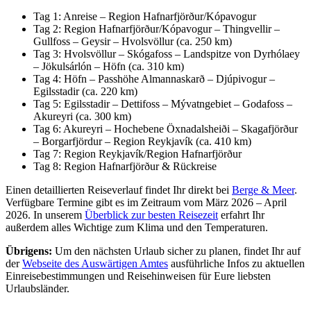
Tag 1: Anreise – Region Hafnarfjörður/Kópavogur
Tag 2: Region Hafnarfjörður/Kópavogur – Thingvellir –
Gullfoss – Geysir – Hvolsvöllur (ca. 250 km)
Tag 3: Hvolsvöllur – Skógafoss – Landspitze von Dyrhólaey
– Jökulsárlón – Höfn (ca. 310 km)
Tag 4: Höfn – Passhöhe Almannaskarð – Djúpivogur –
Egilsstadir (ca. 220 km)
Tag 5: Egilsstadir – Dettifoss – Mývatngebiet – Godafoss –
Akureyri (ca. 300 km)
Tag 6: Akureyri – Hochebene Öxnadalsheiði – Skagafjörður
– Borgarfjördur – Region Reykjavík (ca. 410 km)
Tag 7: Region Reykjavík/Region Hafnarfjörður
Tag 8: Region Hafnarfjörður & Rückreise
Einen detaillierten Reiseverlauf findet Ihr direkt bei
Berge & Meer
.
Verfügbare Termine gibt es im Zeitraum vom März 2026 – April
2026. In unserem
Überblick zur besten Reisezeit
erfahrt Ihr
außerdem alles Wichtige zum Klima und den Temperaturen.
Übrigens:
Um den nächsten Urlaub sicher zu planen, findet Ihr auf
der
Webseite des Auswärtigen Amtes
ausführliche Infos zu aktuellen
Einreisebestimmungen und Reisehinweisen für Eure liebsten
Urlaubsländer.