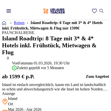
Startseite
Reisen
Island Roadtrip: 8 Tage mit 3* & 4* Hotels
inkl. Frühstück, Mietwagen & Flug nur 1599€
PAUSCHALREISE
Island Roadtrip: 8 Tage mit 3* & 4*
Hotels inkl. Frühstück, Mietwagen &
Flug
0
Von
Fatumata
01.03.2026, 19:30 Uhr
Zuletzt geprüft vor 5 Monaten
ab 1599 € p.P.
Zum Angebot
Island ist einfach unvergleichlich, kaum ein Land ist landschaftlich
so schön und abwechslungsreich wie die Insel im hohen Norden.
Außerdem habt Ihr während Eures Roadtrips durch Island eine
Anzeige
große Chance, Nordlichter zu sehen! Also nichts wie los.
Island
Ort
Mar 2026 - Apr 2026