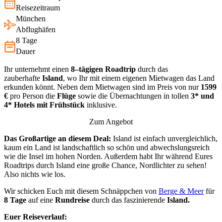
Reisezeitraum
München
Abflughäfen
8 Tage
Dauer
Ihr unternehmt einen
8–
tägigen Roadtrip
durch das
zauberhafte
Island
, wo Ihr mit einem eigenen Mietwagen das Land
erkunden könnt. Neben dem Mietwagen sind im Preis von nur
1599
€
pro Person die
Flüge
sowie die Übernachtungen in tollen
3* und
4* Hotels mit Frühstück
inklusive.
Zum Angebot
Das Großartige an diesem Deal:
Island ist einfach unvergleichlich,
kaum ein Land ist landschaftlich so schön und abwechslungsreich
wie die Insel im hohen Norden. Außerdem habt Ihr während Eures
Roadtrips durch Island eine große Chance, Nordlichter zu sehen!
Also nichts wie los.
Wir schicken Euch mit diesem Schnäppchen von
Berge & Meer
für
8
Tage
auf eine
Rundreise
durch das faszinierende
Island.
Euer Reiseverlauf: