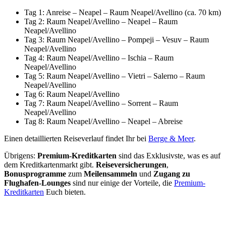
Tag 1: Anreise – Neapel – Raum Neapel/Avellino (ca. 70 km)
Tag 2: Raum Neapel/Avellino – Neapel – Raum
Neapel/Avellino
Tag 3: Raum Neapel/Avellino – Pompeji – Vesuv – Raum
Neapel/Avellino
Tag 4: Raum Neapel/Avellino – Ischia – Raum
Neapel/Avellino
Tag 5: Raum Neapel/Avellino – Vietri – Salerno – Raum
Neapel/Avellino
Tag 6: Raum Neapel/Avellino
Tag 7: Raum Neapel/Avellino – Sorrent – Raum
Neapel/Avellino
Tag 8: Raum Neapel/Avellino – Neapel – Abreise
Einen detaillierten Reiseverlauf findet Ihr bei
Berge & Meer
.
Übrigens:
Premium-Kreditkarten
sind das Exklusivste, was es auf
dem Kreditkartenmarkt gibt.
Reiseversicherungen
,
Bonusprogramme
zum
Meilensammeln
und
Zugang zu
Flughafen-Lounges
sind nur einige der Vorteile, die
Premium-
Kreditkarten
Euch bieten.