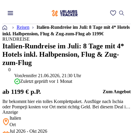
Startseite
Reisen
Italien-Rundreise im Juli: 8 Tage mit 4* Hotels
inkl. Halbpension, Flug & Zug-zum-Flug ab 1199€
RUNDREISE
Italien-Rundreise im Juli: 8 Tage mit 4*
Hotels inkl. Halbpension, Flug & Zug-
zum-Flug
0
Von
Jennifer
21.06.2026, 21:30 Uhr
Zuletzt geprüft vor 1 Monat
ab 1199 € p.P.
Zum Angebot
Ihr bekommt hier ein tolles Komplettpaket. Ausflüge nach Ischia
oder Pompeji kosten vor Ort meist richtig Geld. Bei diesem Deal ist
neben den 4* Hotels und der Halbpension schon alles abgedeckt.
Anzeige
Der feste Standort bei Neapel erfordert zwar etwas Fahrzeit, dafür
Italien
spart Ihr Euch tägliches Kofferpacken. Preislich ist so ein vol…
Ort
Jul 2026 - Okt 2026