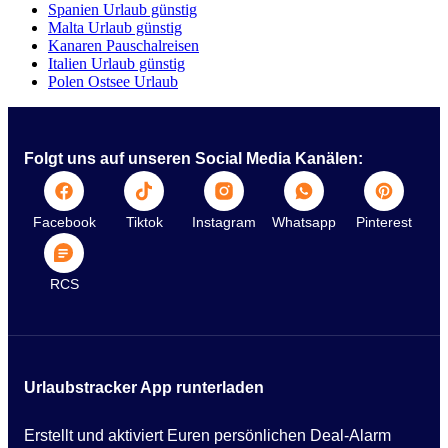
Spanien Urlaub günstig
Malta Urlaub günstig
Kanaren Pauschalreisen
Italien Urlaub günstig
Polen Ostsee Urlaub