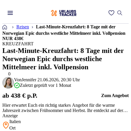
Startseite
Reisen
Last-Minute-Kreuzfahrt: 8 Tage mit der
Norwegian Epic durchs westliche Mittelmeer inkl. Vollpension
NUR 438€
KREUZFAHRT
Last-Minute-Kreuzfahrt: 8 Tage mit der
Norwegian Epic durchs westliche
Mittelmeer inkl. Vollpension
0
Von
Jennifer
21.06.2026, 20:30 Uhr
Zuletzt geprüft vor 1 Monat
ab 438 € p.P.
Zum Angebot
Hier erwartet Euch ein richtig starkes Angebot für die warme
Jahreszeit zwischen Frühsommer und Herbst. Ihr entdeckt auf der
Norwegian Epic gleich drei Länder zu einem Bruchteil der üblichen
Anzeige
Kosten samt Vollpension. Die Innenkabinen sind kompakt und der
Italien
Zeitplan recht straff. Dafür erlebt Ihr jeden Tag neue Highlights von
Ort