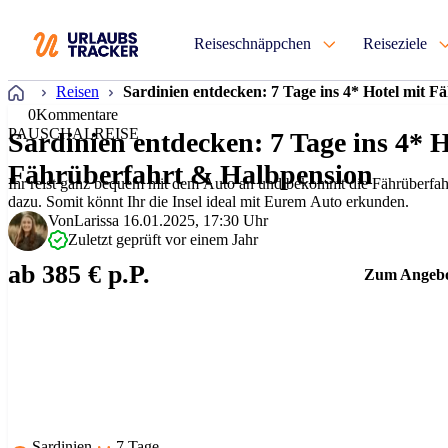
Reiseschnäppchen
Reiseziele
Startseite
Reisen
Sardinien entdecken: 7 Tage ins 4* Hotel mit 
0
Kommentare
PAUSCHALREISE
Sardinien entdecken: 7 Tage ins 4* H
Fährüberfahrt & Halbpension
Ihr reist ganz bequem mit dem Auto an und bekommt die Fährüberfahr
dazu. Somit könnt Ihr die Insel ideal mit Eurem Auto erkunden.
Von
Larissa
16.01.2025, 17:30 Uhr
Zuletzt geprüft vor einem Jahr
ab 385 € p.P.
Zum Angeb
Sardinien
7 Tage