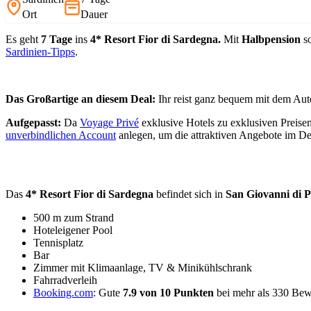
Ort
Dauer
Es geht
7 Tage
ins
4* Resort Fior di Sardegna.
Mit
Halbpension
so
Sardinien-Tipps
.
Das Großartige an diesem Deal:
Ihr reist ganz bequem mit dem Auto
Aufgepasst:
Da
Voyage Privé
exklusive Hotels zu exklusiven Preisen
unverbindlichen Account
anlegen, um die attraktiven Angebote im D
Das
4* Resort Fior di Sardegna
befindet sich in
San Giovanni di 
500 m zum Strand
Hoteleigener Pool
Tennisplatz
Bar
Zimmer mit Klimaanlage, TV & Minikühlschrank
Fahrradverleih
Booking.com
: Gute
7.9 von 10 Punkten
bei mehr als 330 Be