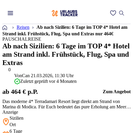
Startseite
Reisen
Ab nach Sizilien: 6 Tage im TOP 4* Hotel am
Strand inkl. Frühstück, Flug, Spa und Extras nur 464€
PAUSCHALREISE
Ab nach Sizilien: 6 Tage im TOP 4* Hotel
am Strand inkl. Frühstück, Flug, Spa und
Extras
0
Von
Can
21.03.2026, 11:30 Uhr
Zuletzt geprüft vor 4 Monaten
ab 464 € p.P.
Zum Angebot
Das moderne 4* Terradamari Resort liegt direkt am Strand von
Marina di Modica. Für Euch bedeutet das pure Erholung am Meer.
Flug, Frühstück und Spa machen dieses Pauschalangebot zu einem
Anzeige
echten Preisknüller für Sizilien.
Sizilien
Ort
6 Tage