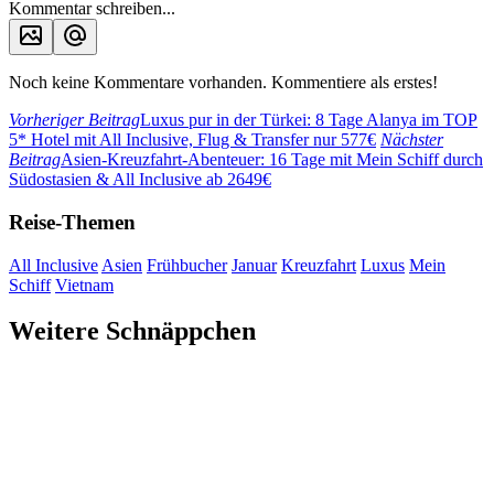
Kommentar schreiben...
Noch keine Kommentare vorhanden. Kommentiere als erstes!
Vorheriger Beitrag
Luxus pur in der Türkei: 8 Tage Alanya im TOP
5* Hotel mit All Inclusive, Flug & Transfer nur 577€
Nächster
Beitrag
Asien-Kreuzfahrt-Abenteuer: 16 Tage mit Mein Schiff durch
Südostasien & All Inclusive ab 2649€
Reise-Themen
All Inclusive
Asien
Frühbucher
Januar
Kreuzfahrt
Luxus
Mein
Schiff
Vietnam
Weitere Schnäppchen