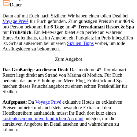
Dauer
Dann auf mit Euch nach Sizilien: Wir haben einen tollen Deal bei
Voyage Privé
für Euch gefunden. Zum günstigen Preis ab nur
464 €
pro Person bekommt Ihr
6 Tage
im
4*
Terradamari Resort & Spa
mit
Frühstück
. Ein Mietwagen bietet sich perfekt an während
Eures Aufenthalts, da im Angebot ein Parkplatz im Preis inbegriffen
ist. Schaut außerdem bei unseren
Sizilien-Tipps
vorbei, um tolle
Ausflugsideen zu bekommen.
Zum Angebot
Das Großartige an diesem Deal:
Das moderne 4* Terradamari
Resort liegt direkt am Strand von Marina di Modica. Für Euch
bedeutet das pure Erholung am Meer. Flug, Frühstück und Spa
machen dieses Pauschalangebot zu einem echten Preisknüller für
Sizilien.
Aufgepasst:
Da
Voyage Privé
exklusive Hotels zu exklusiven
Preisen anbietet und auch stets besondere Extras mit den
Hotelbetreibern aushandelt, müsst Ihr Euch dort kurz einen
kostenlosen und unverbindlichen Account
anlegen, um die
attraktiven Angebote im Detail ansehen und wahrnehmen zu
können.