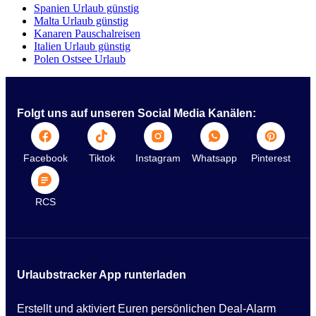
Spanien Urlaub günstig
Malta Urlaub günstig
Kanaren Pauschalreisen
Italien Urlaub günstig
Polen Ostsee Urlaub