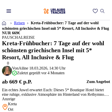
Startseite
Reisen
Kreta-Frühbucher: 7 Tage auf der wohl
schönsten griechischen Insel mit 5* Resort, All Inclusive & Flug
NUR 669€
PAUSCHALREISE
Kreta-Frühbucher: 7 Tage auf der wohl
schönsten griechischen Insel mit 5*
Resort, All Inclusive & Flug
0
Von
Ailine
18.03.2026, 14:30 Uhr
Zuletzt geprüft vor 4 Monaten
ab 669 € p.P.
Zum Angebot
Ein echtes Juwel erwartet Euch: Dieses 5* Boutique Hotel bietet
eine ruhige, exklusive Atmosphäre im Hinterland von Rethymno.
Kombiniert mit All Inclusive und den Flügen ist der Preis
Anzeige
unglaublich fair für den gebotenen Luxus.
Kreta
Ort