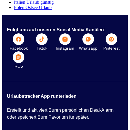
Italien Urlaub günstig
Polen Ostsee Urlaub