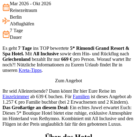
Mar 2026 - Okt 2026
Reisezeitraum
Berlin
Abflughäfen
7 Tage
Dauer
Es geht
7 Tage
ins TOP bewertete
5* Rimondi Grand Resort &
Spa Hotel.
Mit
All Inclusive
sowie dem Hin- und Rückflug nach
Griechenland
bezahlt Ihr nur
669 €
pro Person. Worauf wartet Ihr
noch?! Nützliche Informationen zu Eurem Urlaub findet Ihr in
unseren
Kreta-Tipps
.
Zum Angebot
Ihr seid Alleinreisende? Dann könnt Ihr hier Eure Reise im
Einzelzimmer
ab 639 € buchen. Für
Familien
ist dieses Angebot ab
1.257 € pro Familie buchbar (bei 2 Erwachsenen und 2 Kindern).
Das Großartige an diesem Deal:
Ein echtes Juwel erwartet Euch:
Dieses 5* Boutique Hotel bietet eine ruhige, exklusive Atmosphäre
im Hinterland von Rethymno. Kombiniert mit All Inclusive und den
Flügen ist der Preis unglaublich fair für den gebotenen Luxus.
Über das Hotel