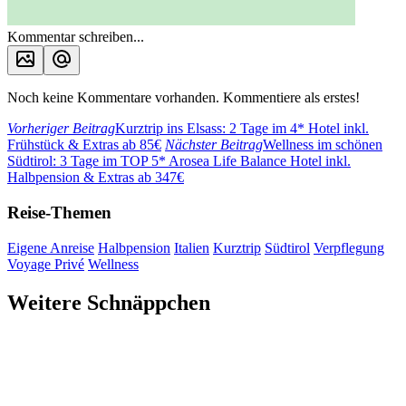
Kommentar schreiben...
Noch keine Kommentare vorhanden. Kommentiere als erstes!
Vorheriger Beitrag
Kurztrip ins Elsass: 2 Tage im 4* Hotel inkl.
Frühstück & Extras ab 85€
Nächster Beitrag
Wellness im schönen
Südtirol: 3 Tage im TOP 5* Arosea Life Balance Hotel inkl.
Halbpension & Extras ab 347€
Reise-Themen
Eigene Anreise
Halbpension
Italien
Kurztrip
Südtirol
Verpflegung
Voyage Privé
Wellness
Weitere Schnäppchen