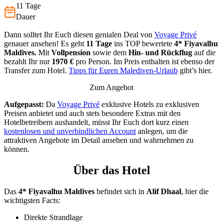
11 Tage
Dauer
Dann solltet Ihr Euch diesen genialen Deal von
Voyage Privé
genauer ansehen! Es geht
11 Tage
ins TOP bewertete
4* Fiyavalhu
Maldives.
Mit
Vollpension
sowie dem
Hin- und Rückflug
auf die
bezahlt Ihr nur
1970 €
pro Person. Im Preis enthalten ist ebenso der
Transfer zum Hotel.
Tipps für Euren Malediven-Urlaub
gibt’s hier.
Zum Angebot
Aufgepasst:
Da
Voyage Privé
exklusive Hotels zu exklusiven
Preisen anbietet und auch stets besondere Extras mit den
Hotelbetreibern aushandelt, müsst Ihr Euch dort kurz einen
kostenlosen und unverbindlichen Account
anlegen, um die
attraktiven Angebote im Detail ansehen und wahrnehmen zu
können.
Über das Hotel
Das
4* Fiyavalhu Maldives
befindet sich in
Alif Dhaal
, hier die
wichtigsten Facts:
Direkte Strandlage