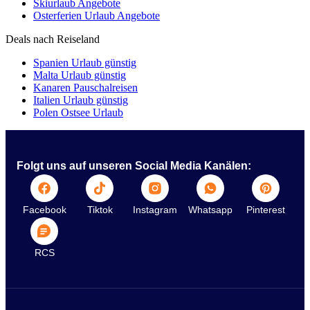
Skiurlaub Angebote
Osterferien Urlaub Angebote
Deals nach Reiseland
Spanien Urlaub günstig
Malta Urlaub günstig
Kanaren Pauschalreisen
Italien Urlaub günstig
Polen Ostsee Urlaub