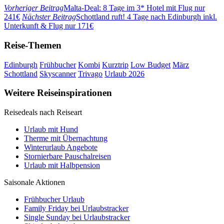
Vorheriger Beitrag
Malta-Deal: 8 Tage im 3* Hotel mit Flug nur
241€
Nächster Beitrag
Schottland ruft! 4 Tage nach Edinburgh inkl.
Unterkunft & Flug nur 171€
Reise-Themen
Edinburgh
Frühbucher
Kombi
Kurztrip
Low Budget
März
Schottland
Skyscanner
Trivago
Urlaub 2026
Weitere Reiseinspirationen
Reisedeals nach Reiseart
Urlaub mit Hund
Therme mit Übernachtung
Winterurlaub Angebote
Stornierbare Pauschalreisen
Urlaub mit Halbpension
Saisonale Aktionen
Frühbucher Urlaub
Family Friday bei Urlaubstracker
Single Sunday bei Urlaubstracker