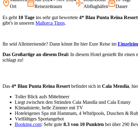
Ort
Reisezeitraum
Abflughäfen
Dauer
Es geht
10 Tage
ins sehr gut bewertete
4* Blau Punta Reina Resort
gibt’s in unseren
Mallorca Tipps
.
Ihr seid Alleinreisende? Dann könnt Ihr hier Eure Reise im
Einzelzi
Das Großartige an diesem Deal:
In diesem Hotel genießt Ihr einen 
schlagt zu!
Das
4* Blau Punta Reina Resort
befindet sich in
Cala Mendia
, hi
Toller Blick aufs Mittelmeer
Liegt zwischen den Stränden Cala Mandía und Cala Estany
Klimatisierte, helle Zimmer mit TV
Hoteleigenes Spa mit Hammam, 4 Whirlpools, Duschen & Ruh
Vielfältiges Sportangebot
Booking.com
: Sehr gute
8.3 von 10 Punkten
bei über 290 Be