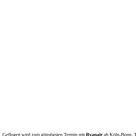
Geflogen wird zum günstigsten Termin mit
Ryanair
ab Köln-Bonn. T