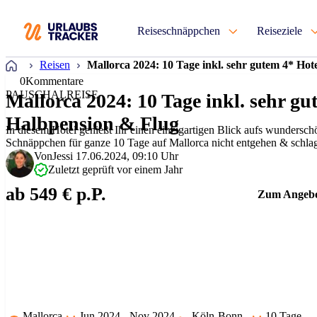
Reiseschnäppchen
Reiseziele
Startseite
Reisen
Mallorca 2024: 10 Tage inkl. sehr gutem 4* Hot
0
Kommentare
PAUSCHALREISE
Mallorca 2024: 10 Tage inkl. sehr gu
Halbpension & Flug
In diesem Hotel genießt Ihr einen einzigartigen Blick aufs wundersch
Schnäppchen für ganze 10 Tage auf Mallorca nicht entgehen & schlag
Von
Jessi
17.06.2024, 09:10 Uhr
Zuletzt geprüft vor einem Jahr
ab 549 € p.P.
Zum Angeb
Mallorca
Jun 2024 - Nov 2024
Köln-Bonn
10 Tage