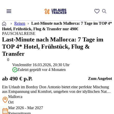
Startseite
Reisen
Last-Minute nach Mallorca: 7 Tage im TOP 4*
Hotel, Frühstück, Flug & Transfer nur 490€
PAUSCHALREISE
Last-Minute nach Mallorca: 7 Tage im
TOP 4* Hotel, Frühstück, Flug &
Transfer
0
Von
Jennifer
16.03.2026, 20:30 Uhr
Zuletzt geprüft vor 4 Monaten
ab 490 € p.P.
Zum Angebot
Ein Urlaub im Bordoy Don Antonio bietet eine perfekte Mischung
aus Entspannung und Komfort, umgeben von der idyllischen Natur
Mallorcas. Gäste genießen moderne Annehmlichkeiten,
Mallorca
ausgezeichneten Service und die Nähe zu traumhaften Stränden und
Ort
Wanderwegen.
Mar 2026 - Mar 2027
Reisezeitraum