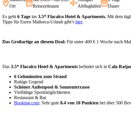
Ort
Reisezeitraum
Abflughäfen
Dauer
Es geht
6 Tage
ins
3.5* Flacalco Hotel & Apartments.
Mit dem täg
Tipps für Euren Mallorca-Urlaub gibt’s
hier
.
Das Großartige an diesem Deal:
Für unter 400 € 1 Woche nach Mall
Das
3.5* Flacalco Hotel & Apartments
befindet sich in
Cala Ratja
6 Gehminuten zum Strand
Ruhige Gegend
Schöner Außenpool & Sonnenterrasse
Vielfältige Sportmöglichkeiten
Restaurant & Bar
Booking.com
: Sehr gute
8.4 von 10 Punkten
bei über 500 Be