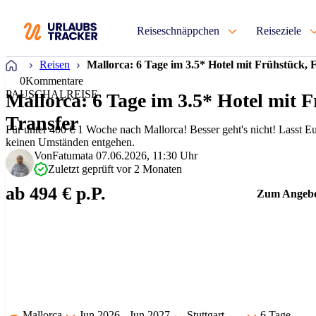
Reiseschnäppchen
Reiseziele
Startseite
Reisen
Mallorca: 6 Tage im 3.5* Hotel mit Frühstück, 
0
Kommentare
PAUSCHALREISE
Mallorca: 6 Tage im 3.5* Hotel mit 
Transfer
Für unter 400 € 1 Woche nach Mallorca! Besser geht's nicht! Lasst E
keinen Umständen entgehen.
Von
Fatumata
07.06.2026, 11:30 Uhr
Zuletzt geprüft vor 2 Monaten
ab 494 € p.P.
Zum Angeb
Mallorca
Jun 2026 - Jun 2027
Stuttgart
6 Tage