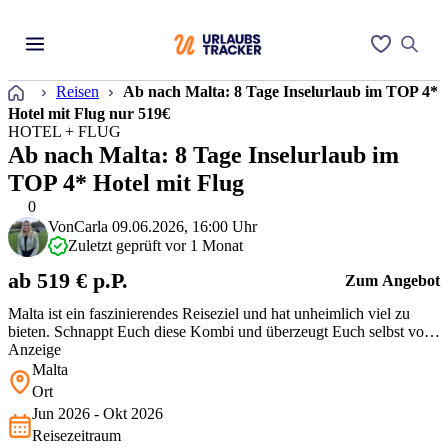
Startseite
Reisen
Ab nach Malta: 8 Tage Inselurlaub im TOP 4*
Hotel mit Flug nur 519€
HOTEL + FLUG
Ab nach Malta: 8 Tage Inselurlaub im
TOP 4* Hotel mit Flug
0
Von
Carla
09.06.2026, 16:00 Uhr
Zuletzt geprüft vor 1 Monat
ab 519 € p.P.
Zum Angebot
Malta ist ein faszinierendes Reiseziel und hat unheimlich viel zu
bieten. Schnappt Euch diese Kombi und überzeugt Euch selbst von
der Schönheit der Insel.
Anzeige
Malta
Ort
Jun 2026 - Okt 2026
Reisezeitraum