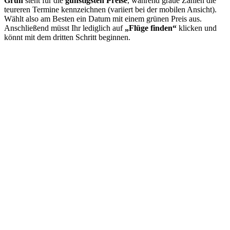
Grün
steht für die
günstigsten Preise
, während graue Zahlen die
teureren Termine kennzeichnen (variiert bei der mobilen Ansicht).
Wählt also am Besten ein Datum mit einem grünen Preis aus.
Anschließend müsst Ihr lediglich auf
„Flüge finden“
klicken und
könnt mit dem dritten Schritt beginnen.