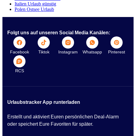
Italien Urlaub günstig
Polen Ostsee Urlaub