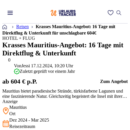
Startseite
Reisen
Krasses Mauritius-Angebot: 16 Tage mit
Direktflug & Unterkunft für unschlagbare 604€
HOTEL + FLUG
Krasses Mauritius-Angebot: 16 Tage mit
Direktflug & Unterkunft
0
Von
Jessi
17.12.2024, 10:20 Uhr
Zuletzt geprüft vor einem Jahr
ab 604 € p.P.
Zum Angebot
Mauritius bietet paradiesische Strände, türkisfarbene Lagunen und
eine faszinierende Natur. Gleichzeitig begeistert die Insel mit ihrer
reichen Kultur und exotischer Küche – Ein Traumziel für jeden
Anzeige
Geschmack!
Mauritius
Ort
Dez 2024 - Mar 2025
Reisezeitraum