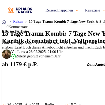
Reiseschnäppchen
Reiseziele
Startseite
Reisen
15 Tage Traum Kombi: 7 Tage New York & 8-täg
0
Kommentare
KREUZFAHRT
15 Tage Traum Kombi: 7 Tage New Y
Karibik-Kreuzfahrt inkl. Vollpensio
Zum Schnäppchenpreis könnt Ihr New York genießen und ein Kreuzfa
erleben. Lasst Euch dieses Angebot nicht entgehen und macht Euch be
Von
Larissa
26.02.2025, 21:00 Uhr
Zuletzt geprüft vor einem Jahr
ab 1179 € p.P.
Zum Angeb
Mar 2025 - Apr 2025
Berlin
15 Tage