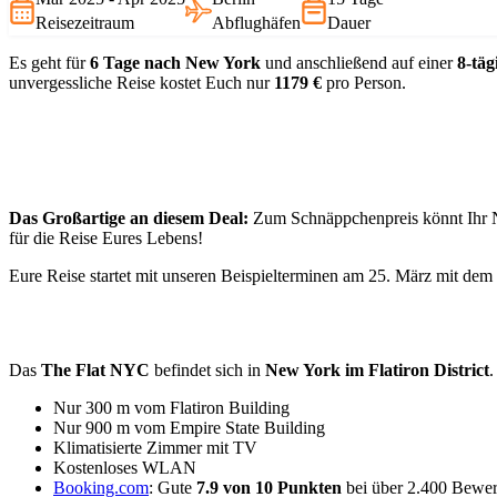
Reisezeitraum
Abflughäfen
Dauer
Es geht für
6
Tage nach New York
und anschließend auf einer
8-täg
unvergessliche Reise kostet Euch nur
1179 €
pro Person.
Das Großartige an diesem Deal:
Zum Schnäppchenpreis könnt Ihr Ne
für die Reise Eures Lebens!
Eure Reise startet mit unseren Beispielterminen am 25. März mit de
Das
The Flat NYC
befindet sich in
New York im Flatiron District
.
Nur 300 m vom Flatiron Building
Nur 900 m vom Empire State Building
Klimatisierte Zimmer mit TV
Kostenloses WLAN
Booking.com
: Gute
7.9 von 10 Punkten
bei über 2.400 Bewe