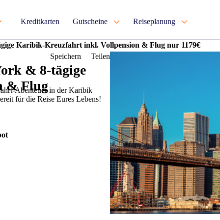
Kreditkarten
Gutscheine
Reiseplanung
ige Karibik-Kreuzfahrt inkl. Vollpension & Flug nur 1179€
Speichern
Teilen
ork & 8-tägige
n & Flug
hrt-Abenteuer in der Karibik
reit für die Reise Eures Lebens!
ot