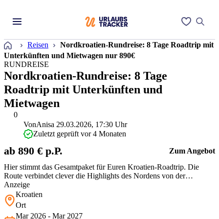
Startseite
Reisen
Nordkroatien-Rundreise: 8 Tage Roadtrip mit
Unterkünften und Mietwagen nur 890€
RUNDREISE
Nordkroatien-Rundreise: 8 Tage
Roadtrip mit Unterkünften und
Mietwagen
0
Von
Anisa
29.03.2026, 17:30 Uhr
Zuletzt geprüft vor 4 Monaten
ab 890 € p.P.
Zum Angebot
Hier stimmt das Gesamtpaket für Euren Kroatien-Roadtrip. Die
Route verbindet clever die Highlights des Nordens von der
Hauptstadt Zagreb über die Natur bei Rakovica bis zur Küste in
Anzeige
Opatija. Ihr bekommt die Freiheit eines eigenen Mietwagens und
Kroatien
müsst Euch um die Unterkünfte keine Gedanken machen. Für
Ort
diesen Komfort und die …
Mar 2026 - Mar 2027