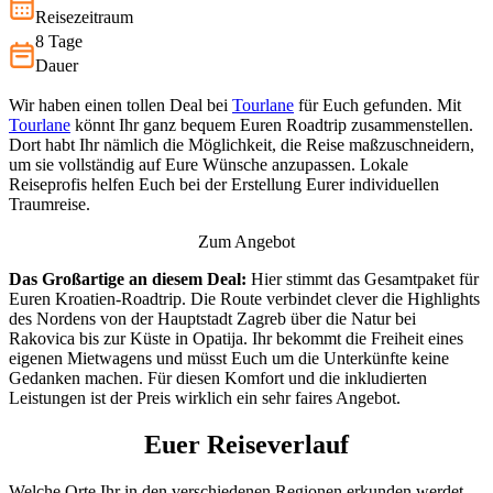
Reisezeitraum
8 Tage
Dauer
Wir haben einen tollen Deal bei
Tourlane
für Euch gefunden. Mit
Tourlane
könnt Ihr ganz bequem Euren Roadtrip zusammenstellen.
Dort habt Ihr nämlich die Möglichkeit, die Reise maßzuschneidern,
um sie vollständig auf Eure Wünsche anzupassen. Lokale
Reiseprofis helfen Euch bei der Erstellung Eurer individuellen
Traumreise.
Zum Angebot
Das Großartige an diesem Deal:
Hier stimmt das Gesamtpaket für
Euren Kroatien-Roadtrip. Die Route verbindet clever die Highlights
des Nordens von der Hauptstadt Zagreb über die Natur bei
Rakovica bis zur Küste in Opatija. Ihr bekommt die Freiheit eines
eigenen Mietwagens und müsst Euch um die Unterkünfte keine
Gedanken machen. Für diesen Komfort und die inkludierten
Leistungen ist der Preis wirklich ein sehr faires Angebot.
Euer Reiseverlauf
Welche Orte Ihr in den verschiedenen Regionen erkunden werdet,