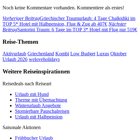
Noch keine Kommentare vorhanden. Kommentiere als erstes!
Vorheriger Beitrag
Griechischer Traumurlaub: 4 Tage Chalkidiki im
TOP 5* Hotel mit Halbpension, Flug & Zug ab 407€
Nächster
Beitrag
Santorini Traum: 6 Tage im TOP 3* Hotel mit Flug nur 519€
Reise-Themen
Aktivurlaub
Griechenland
Kombi
Low Budget
Luxus
Oktober
Urlaub 2026
weloveholidays
Weitere Reiseinspirationen
Reisedeals nach Reiseart
Urlaub mit Hund
Therme mit Übernachtung
Winterurlaub Angebote
Stornierbare Pauschalreisen
Urlaub mit Halbpension
Saisonale Aktionen
Frühbucher Urlaub