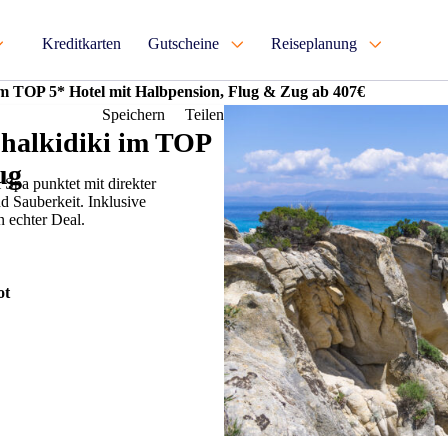
Kreditkarten
Gutscheine
Reiseplanung
im TOP 5* Hotel mit Halbpension, Flug & Zug ab 407€
Speichern
Teilen
Chalkidiki im TOP
ug
 Spa punktet mit direkter
 Sauberkeit. Inklusive
n echter Deal.
ot