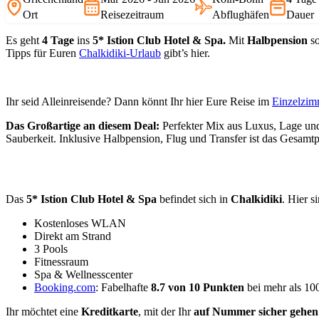
Ort
Reisezeitraum
Abflughäfen
Dauer
Es geht
4 Tage
ins
5* Istion Club Hotel & Spa.
Mit
Halbpension
so
Tipps für Euren
Chalkidiki-Urlaub
gibt’s hier.
Ihr seid Alleinreisende? Dann könnt Ihr hier Eure Reise im
Einzelzim
Das Großartige an diesem Deal:
Perfekter Mix aus Luxus, Lage und
Sauberkeit. Inklusive Halbpension, Flug und Transfer ist das Gesamtpa
Das
5* Istion Club Hotel & Spa
befindet sich in
Chalkidiki
. Hier s
Kostenloses WLAN
Direkt am Strand
3 Pools
Fitnessraum
Spa & Wellnesscenter
Booking.com
: Fabelhafte
8.7 von 10 Punkten
bei mehr als 1
Ihr möchtet eine
Kreditkarte
, mit der Ihr
auf Nummer sicher gehen