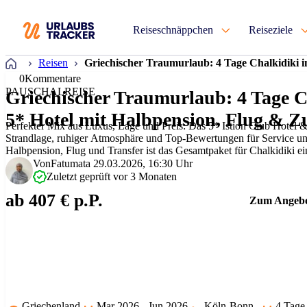
Reiseschnäppchen
Reiseziele
Startseite
Reisen
Griechischer Traumurlaub: 4 Tage Chalkidiki 
0
Kommentare
PAUSCHALREISE
Griechischer Traumurlaub: 4 Tage 
5* Hotel mit Halbpension, Flug & Z
Perfekter Mix aus Luxus, Lage und Preis: Das 5* Istion Club Hotel &
Strandlage, ruhiger Atmosphäre und Top-Bewertungen für Service und
Halbpension, Flug und Transfer ist das Gesamtpaket für Chalkidiki ei
Von
Fatumata
29.03.2026, 16:30 Uhr
Zuletzt geprüft vor 3 Monaten
ab 407 € p.P.
Zum Angeb
Griechenland
Mar 2026 - Jun 2026
Köln-Bonn
4 Tage