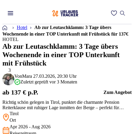
Startseite
Hotel
Ab zur Leutaschklamm: 3 Tage übers
Wochenende in einer TOP Unterkunft mit Frühstück für 137€
HOTEL
Ab zur Leutaschklamm: 3 Tage übers
Wochenende in einer TOP Unterkunft
mit Frühstück
3
Von
Mara
27.03.2026, 20:30 Uhr
Zuletzt geprüft vor 3 Monaten
ab 137 € p.P.
Zum Angebot
Richtig schön gelegen in Tirol, punktet die charmante Pension
Reiterklause mit ruhiger Lage inmitten der Berge – perfekt für
entspannte Wanderwochenenden. Das Frühstück ist solide, WLAN
Tirol
kostenlos, dazu gibt’s Pool und Bar zur Erholung. Für das Geld
Ort
bekommt Ihr hier echt viel – besonders, wenn Ihr die Natur liebt und
Apr 2026 - Aug 2026
gern dr…
Reisezeitraum