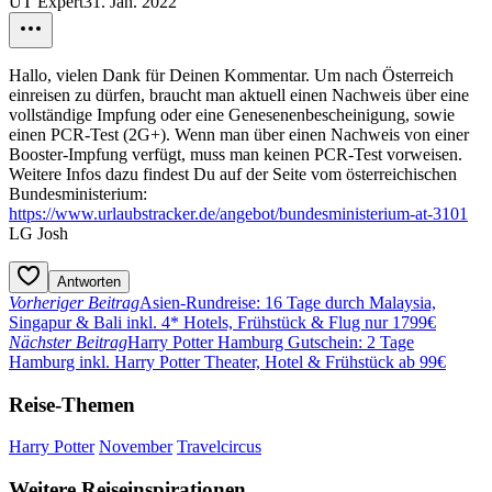
UT Expert
31. Jan. 2022
Hallo, vielen Dank für Deinen Kommentar. Um nach Österreich
einreisen zu dürfen, braucht man aktuell einen Nachweis über eine
vollständige Impfung oder eine Genesenenbescheinigung, sowie
einen PCR-Test (2G+). Wenn man über einen Nachweis von einer
Booster-Impfung verfügt, muss man keinen PCR-Test vorweisen.
Weitere Infos dazu findest Du auf der Seite vom österreichischen
Bundesministerium:
https://www.urlaubstracker.de/angebot/bundesministerium-at-3101
LG Josh
Antworten
Vorheriger Beitrag
Asien-Rundreise: 16 Tage durch Malaysia,
Singapur & Bali inkl. 4* Hotels, Frühstück & Flug nur 1799€
Nächster Beitrag
Harry Potter Hamburg Gutschein: 2 Tage
Hamburg inkl. Harry Potter Theater, Hotel & Frühstück ab 99€
Reise-Themen
Harry Potter
November
Travelcircus
Weitere Reiseinspirationen