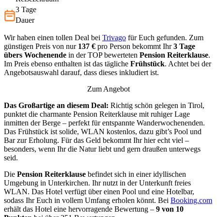
3 Tage
Dauer
Wir haben einen tollen Deal bei
Trivago
für Euch gefunden. Zum
günstigen Preis von nur
137 €
pro Person bekommt Ihr
3 Tage
übers Wochenende
in der TOP bewerteten
Pension Reiterklause
.
Im Preis ebenso enthalten ist das tägliche
Frühstück
. Achtet bei der
Angebotsauswahl darauf, dass dieses inkludiert ist.
Zum Angebot
Das Großartige an diesem Deal:
Richtig schön gelegen in Tirol,
punktet die charmante Pension Reiterklause mit ruhiger Lage
inmitten der Berge – perfekt für entspannte Wanderwochenenden.
Das Frühstück ist solide, WLAN kostenlos, dazu gibt’s Pool und
Bar zur Erholung. Für das Geld bekommt Ihr hier echt viel –
besonders, wenn Ihr die Natur liebt und gern draußen unterwegs
seid.
Die
Pension Reiterklause
befindet sich in einer idyllischen
Umgebung in Unterkirchen. Ihr nutzt in der Unterkunft freies
WLAN. Das Hotel verfügt über einen Pool und eine Hotelbar,
sodass Ihr Euch in vollem Umfang erholen könnt. Bei
Booking.com
erhält das Hotel eine hervorragende Bewertung –
9 von 10