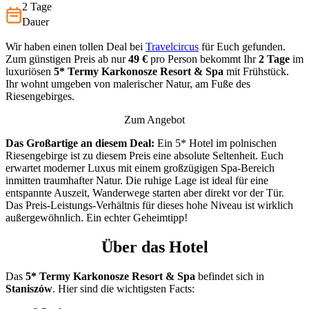
2 Tage
Dauer
Wir haben einen tollen Deal bei
Travelcircus
für Euch gefunden.
Zum günstigen Preis ab nur
49 €
pro Person bekommt Ihr
2 Tage
im
luxuriösen
5*
Termy Karkonosze Resort & Spa
mit Frühstück.
Ihr wohnt umgeben von malerischer Natur, am Fuße des
Riesengebirges.
Zum Angebot
Das Großartige an diesem Deal:
Ein 5* Hotel im polnischen
Riesengebirge ist zu diesem Preis eine absolute Seltenheit. Euch
erwartet moderner Luxus mit einem großzügigen Spa-Bereich
inmitten traumhafter Natur. Die ruhige Lage ist ideal für eine
entspannte Auszeit, Wanderwege starten aber direkt vor der Tür.
Das Preis-Leistungs-Verhältnis für dieses hohe Niveau ist wirklich
außergewöhnlich. Ein echter Geheimtipp!
Über das Hotel
Das
5* Termy Karkonosze Resort & Spa
befindet sich in
Staniszów
. Hier sind die wichtigsten Facts: