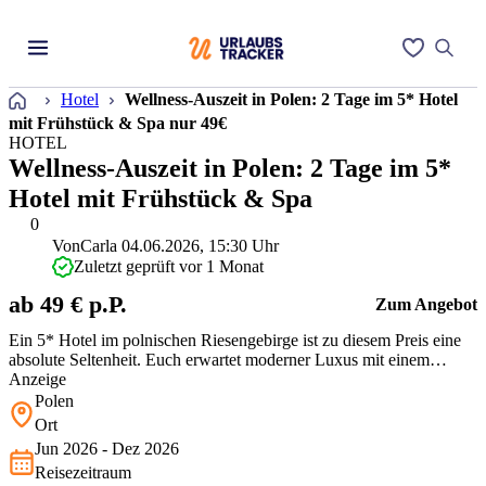
Startseite
Hotel
Wellness-Auszeit in Polen: 2 Tage im 5* Hotel
mit Frühstück & Spa nur 49€
HOTEL
Wellness-Auszeit in Polen: 2 Tage im 5*
Hotel mit Frühstück & Spa
0
Von
Carla
04.06.2026, 15:30 Uhr
Zuletzt geprüft vor 1 Monat
ab 49 € p.P.
Zum Angebot
Ein 5* Hotel im polnischen Riesengebirge ist zu diesem Preis eine
absolute Seltenheit. Euch erwartet moderner Luxus mit einem
großzügigen Spa-Bereich inmitten traumhafter Natur. Die ruhige
Anzeige
Lage ist ideal für eine entspannte Auszeit, Wanderwege starten aber
Polen
direkt vor der Tür. Das Preis-Leistungs-Verhältnis für dieses hohe
Ort
N…
Jun 2026 - Dez 2026
Reisezeitraum