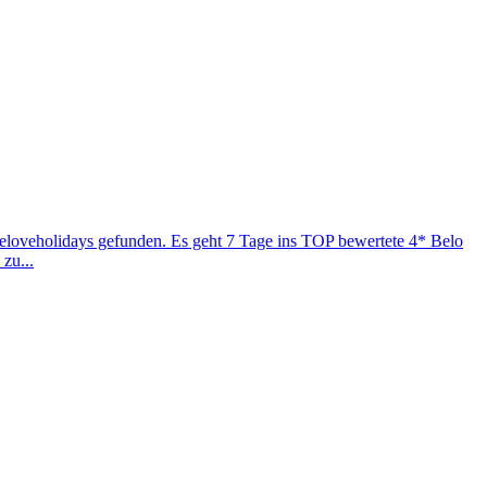
eloveholidays gefunden. Es geht 7 Tage ins TOP bewertete 4* Belo
zu...