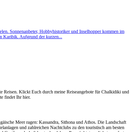
szielen. Sonnenanbeter, Hobbyhistoriker und Inselhopper kommen im
 Karibik. Aufgrund der kurzen...
ute Reisen. Klickt Euch durch meine Reiseangebote für Chalkidiki und
 findet Ihr hier.
s ägäische Meer ragen: Kassandra, Sithona und Athos. Die Landschaft
elanlagen und zahlreichen Nachtclubs zu den touristisch am besten