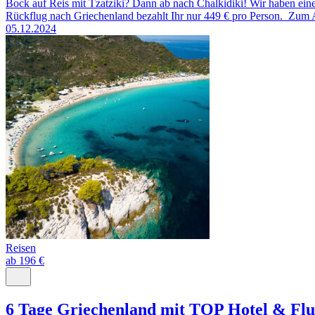
Bock auf Reis mit Tzatziki? Dann ab nach Chalkidiki! Wir haben ein
Rückflug nach Griechenland bezahlt Ihr nur 449 € pro Person. Zum A
05.12.2024
Reisen
ab 196 €
6 Tage Griechenland mit TOP Hotel & Fl