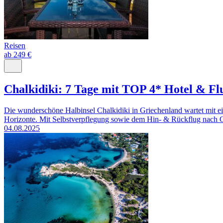
Reisen
ab 249 €
Chalkidiki: 7 Tage mit TOP 4* Hotel & Fl
Die wunderschöne Halbinsel Chalkidiki in Griechenland wartet mit 
Horizonte. Mit Selbstverpflegung sowie dem Hin- & Rückflug nach Gri
04.08.2025