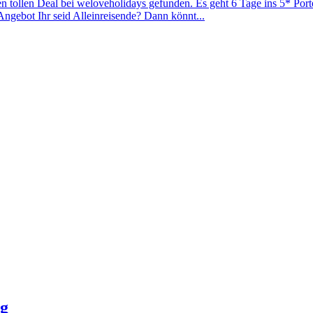
en tollen Deal bei weloveholidays gefunden. Es geht 6 Tage ins 5* Po
ngebot Ihr seid Alleinreisende? Dann könnt...
ug