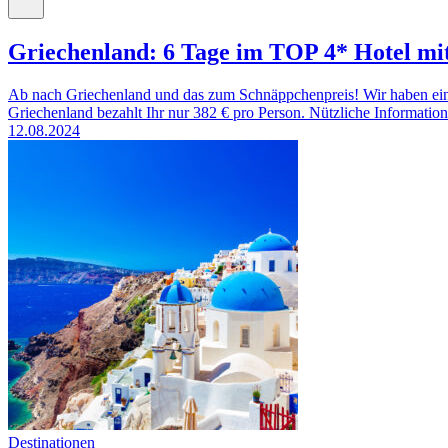
Griechenland: 6 Tage im TOP 4* Hotel mi
Ab nach Griechenland und das zum Schnäppchenpreis! Wir haben eine
Griechenland bezahlt Ihr nur 382 € pro Person. Nützliche Information
12.08.2024
Destinationen