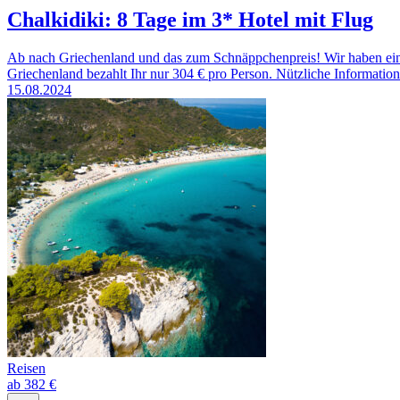
Chalkidiki: 8 Tage im 3* Hotel mit Flug
Ab nach Griechenland und das zum Schnäppchenpreis! Wir haben einen
Griechenland bezahlt Ihr nur 304 € pro Person. Nützliche Information
15.08.2024
Reisen
ab 382 €