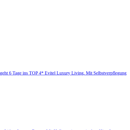
 geht 6 Tage ins TOP 4* Evitel Luxury Living. Mit Selbstverpflegung