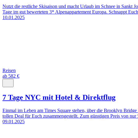
Nutzt die restliche Skisaison und macht Urlaub im Schnee in Sankt J
Tage im gut bewerteten 3* Alpenappartement Europa. Schnappt Euch d
10.01.2025
Reisen
ab 582 €
7 Tage NYC mit Hotel & Direktflug
Einmal im Leben am Times Square stehen, über die Brooklyn Bridge sp
tollen Deal für Euch zusammengestellt. Zum günstigen Preis von nur 
09.01.2025