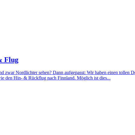
& Flug
und zwar Nordlichter sehen? Dann aufgepasst: Wir haben einen tollen 
e den Hin- & Rückflug nach Finnland. Möglich ist dies...