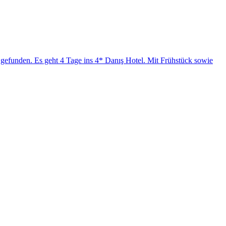
é gefunden. Es geht 4 Tage ins 4* Danış Hotel. Mit Frühstück sowie