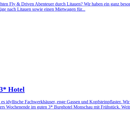
echten Fly & Driven Abenteuer durch Litauen? Wir haben ein ganz bes
üge nach Litauen sowie einen Mietwagen für...
3* Hotel
t es idyllische Fachwerkhäuser, enge Gassen und Kopfsteinpflaster. Wi
ers Wochenende im guten 3* Burghotel Monschau mit Frühstück. Weite