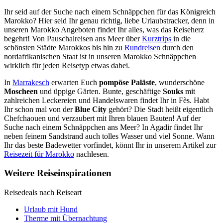
Ihr seid auf der Suche nach einem Schnäppchen für das Königreich
Marokko? Hier seid Ihr genau richtig, liebe Urlaubstracker, denn in
unseren Marokko Angeboten findet Ihr alles, was das Reiseherz
begehrt! Von Pauschalreisen ans Meer über
Kurztrips
in die
schönsten Städte Marokkos bis hin zu
Rundreisen
durch den
nordafrikanischen Staat ist in unseren Marokko Schnäppchen
wirklich für jeden Reisetyp etwas dabei.
In
Marrakesch
erwarten Euch
pompöse Paläste
, wunderschöne
Moscheen
und üppige Gärten. Bunte, geschäftige
Souks
mit
zahlreichen Leckereien und Handelswaren findet Ihr in
Fès
.
Habt
Ihr schon mal von der
Blue City
gehört? Die Stadt heißt eigentlich
Chefchaouen und verzaubert mit Ihren blauen Bauten! Auf der
Suche nach einem Schnäppchen ans Meer? In Agadir findet Ihr
neben feinem Sandstrand auch tolles Wasser und viel Sonne. Wann
Ihr das beste Badewetter vorfindet, könnt Ihr in unserem Artikel zur
Reisezeit für Marokko
nachlesen.
Weitere Reiseinspirationen
Reisedeals nach Reiseart
Urlaub mit Hund
Therme mit Übernachtung