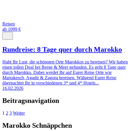
Reisen
ab 1099 €
Rundreise: 8 Tage quer durch Marokko
Habt Ihr Lust, die schönsten Orte Marokkos zu bereisen? Wir haben
einen tollen Deal bei Berge & Meer gefunden. Es geht 8 Tage quer
durch Marokko. Dabei werdet Ihr auf Eurer Reise Orte wie
Marrakesch, Agadir & Zagora bereisen. Während Eurer Reise
übernachtet Ihr in verschiedenen 3* und 4* Hotels...
16.02.2026
Beitragsnavigation
1
2
3
Weiter
Marokko Schnäppchen