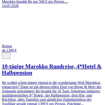
Marokko bezahlt Ihr nur 560 € pro Person....
14.05.2026
Reisen
ab 1399 €
10-tägige Marokko Rundreise, 4*Hotel &
Halbpension
Ihr wolltet schon immer einmal in die wundersame Welt Marokkos
eintauchen? Dann ist mit diesem tollen Deal von Berge & Meer der
Zeitpunkt gekommen! Ihr bezahlt für 10 Tage Abenteuer inklusive
qualitätsgeprüften 4* Hotels, der Halbpension, dem Hin- und
Rückflug, allen Transfers und sämtlichen Eintrittsgeldern der
Ausflüge gerade einmal 1399 € pro Person. Prächtige...