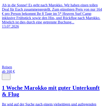
Ab in die Sonne! Es geht nach Marokko. Wir haben einen tollen
Deal für Euch zusammengestellt. Zum günstigen Preis von nur 164
€ pro Person bekommt Ihr 8 Tage im 5* Heaven Surf Camp
inklusive Frühstück sowie den Hin- und Rückflug nach Marokko.
Möglich ist dies durch eine getrennte Buchung...
13.07.2026
Reisen
ab 160 €
1 Woche Marokko mit guter Unterkunft
& Flug
Ihr seid auf der Suche nach einem vielseitigen und aufregenden