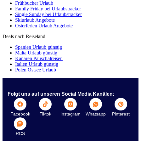
Frühbucher Urlaub
Family Friday bei Urlaubstracker
Single Sunday bei Urlaubstracker
Skiurlaub Angebote
Osterferien Urlaub Angebote
Deals nach Reiseland
Spanien Urlaub günstig
Malta Urlaub günstig
Kanaren Pauschalreisen
Italien Urlaub günstig
Polen Ostsee Urlaub