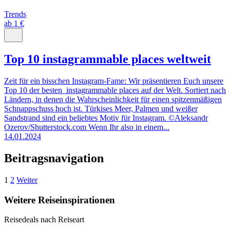
Trends
ab 1 €
Top 10 instagrammable places weltweit
Zeit für ein bisschen Instagram-Fame: Wir präsentieren Euch unsere
Top 10 der besten instagrammable places auf der Welt. Sortiert nach
Ländern, in denen die Wahrscheinlichkeit für einen spitzenmäßigen
Schnappschuss hoch ist. Türkises Meer, Palmen und weißer
Sandstrand sind ein beliebtes Motiv für Instagram. ©Aleksandr
Ozerov/Shutterstock.com Wenn Ihr also in einem...
14.01.2024
Beitragsnavigation
1
2
Weiter
Weitere Reiseinspirationen
Reisedeals nach Reiseart