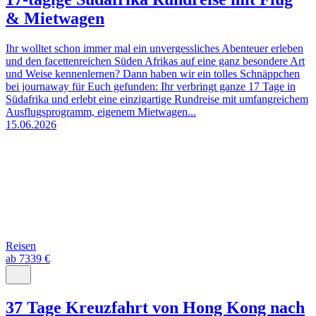
& Mietwagen
Ihr wolltet schon immer mal ein unvergessliches Abenteuer erleben
und den facettenreichen Süden Afrikas auf eine ganz besondere Art
und Weise kennenlernen? Dann haben wir ein tolles Schnäppchen
bei journaway für Euch gefunden: Ihr verbringt ganze 17 Tage in
Südafrika und erlebt eine einzigartige Rundreise mit umfangreichem
Ausflugsprogramm, eigenem Mietwagen...
15.06.2026
Reisen
ab 7339 €
37 Tage Kreuzfahrt von Hong Kong nach