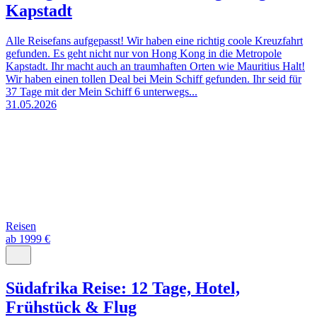
Kapstadt
Alle Reisefans aufgepasst! Wir haben eine richtig coole Kreuzfahrt
gefunden. Es geht nicht nur von Hong Kong in die Metropole
Kapstadt. Ihr macht auch an traumhaften Orten wie Mauritius Halt!
Wir haben einen tollen Deal bei Mein Schiff gefunden. Ihr seid für
37 Tage mit der Mein Schiff 6 unterwegs...
31.05.2026
Reisen
ab 1999 €
Südafrika Reise: 12 Tage, Hotel,
Frühstück & Flug