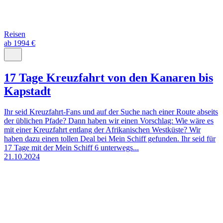
Reisen
ab 1994 €
17 Tage Kreuzfahrt von den Kanaren bis
Kapstadt
Ihr seid Kreuzfahrt-Fans und auf der Suche nach einer Route abseits
der üblichen Pfade? Dann haben wir einen Vorschlag: Wie wäre es
mit einer Kreuzfahrt entlang der Afrikanischen Westküste? Wir
haben dazu einen tollen Deal bei Mein Schiff gefunden. Ihr seid für
17 Tage mit der Mein Schiff 6 unterwegs...
21.10.2024