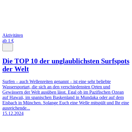
Aktivitäten
ab 1 €
Die TOP 10 der unglaublichsten Surfspots
der Welt
Surfen – auch Wellenreiten genannt – ist eine sehr beliebte
Wassersportart, die sich an den verschiedensten Orten und
Gewässern der Welt ausüben lässt. Egal ob im Pazifischen Ozean
auf Hawaii, im spanischen Baskenland in Mundaka oder auf dem
Eisbach in München. Solange Euch eine Welle mitspült und Ihr eine
ausreichende...
15.12.2024