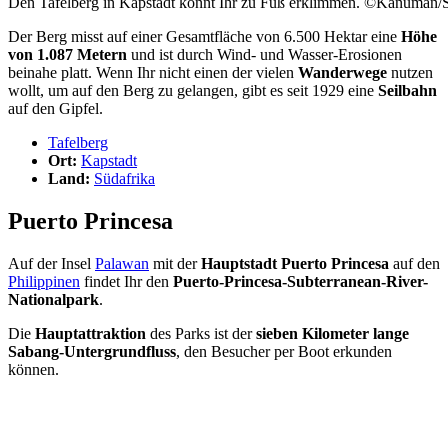
Den Tafelberg in Kapstadt könnt Ihr zu Fuß erklimmen. ©Kanuman/S
Der Berg misst auf einer Gesamtfläche von 6.500 Hektar eine
Höhe
von 1.087 Metern
und ist durch Wind- und Wasser-Erosionen
beinahe platt. Wenn Ihr nicht einen der vielen
Wanderwege
nutzen
wollt, um auf den Berg zu gelangen, gibt es seit 1929 eine
Seilbahn
auf den Gipfel.
Tafelberg
Ort:
Kapstadt
Land:
Südafrika
Puerto Princesa
Auf der Insel
Palawan
mit der
Hauptstadt Puerto Princesa
auf den
Philippinen
findet Ihr den
Puerto-Princesa-Subterranean-River-
Nationalpark
.
Die
Hauptattraktion
des Parks ist der
sieben Kilometer lange
Sabang-Untergrundfluss
, den Besucher per Boot erkunden
können.