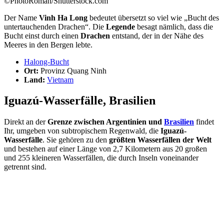
©PhotoRoman/Shutterstock.com
Der Name
Vinh Ha Long
bedeutet übersetzt so viel wie „Bucht des
untertauchenden Drachen“. Die
Legende
besagt nämlich, dass die
Bucht einst durch einen
Drachen
entstand, der in der Nähe des
Meeres in den Bergen lebte.
Halong-Bucht
Ort:
Provinz Quang Ninh
Land:
Vietnam
Iguazú-Wasserfälle, Brasilien
Direkt an der
Grenze zwischen Argentinien und
Brasilien
findet
Ihr, umgeben von subtropischem Regenwald, die
Iguazú-
Wasserfälle
. Sie gehören zu den
größten Wasserfällen der Welt
und bestehen auf einer Länge von 2,7 Kilometern aus 20 großen
und 255 kleineren Wasserfällen, die durch Inseln voneinander
getrennt sind.