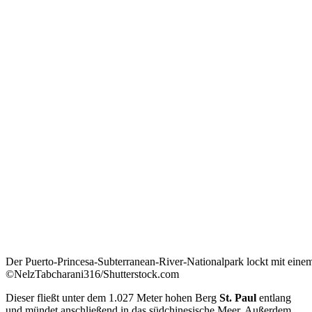
Der Puerto-Princesa-Subterranean-River-Nationalpark lockt mit eine
©NelzTabcharani316/Shutterstock.com
Dieser fließt unter dem 1.027 Meter hohen Berg
St. Paul
entlang
und mündet anschließend in das südchinesische Meer. Außerdem