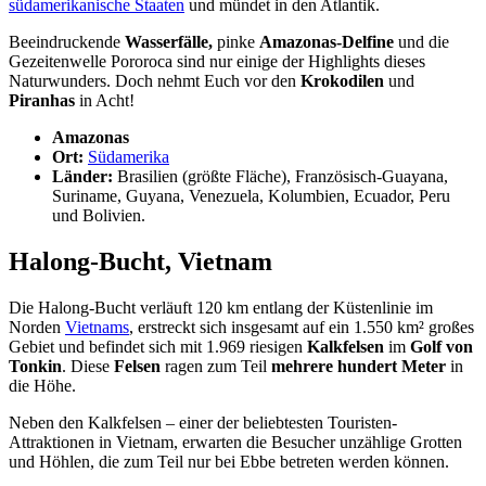
südamerikanische Staaten
und mündet in den Atlantik.
Beeindruckende
Wasserfälle,
pinke
Amazonas-Delfine
und die
Gezeitenwelle Pororoca sind nur einige der Highlights dieses
Naturwunders. Doch nehmt Euch vor den
Krokodilen
und
Piranhas
in Acht!
Amazonas
Ort:
Südamerika
Länder:
Brasilien (größte Fläche), Französisch-Guayana,
Suriname, Guyana, Venezuela, Kolumbien, Ecuador, Peru
und Bolivien.
Halong-Bucht, Vietnam
Die Halong-Bucht verläuft 120 km entlang der Küstenlinie im
Norden
Vietnams
, erstreckt sich insgesamt auf ein 1.550 km² großes
Gebiet und befindet sich mit 1.969 riesigen
Kalkfelsen
im
Golf von
Tonkin
. Diese
Felsen
ragen zum Teil
mehrere hundert Meter
in
die Höhe.
Neben den Kalkfelsen – einer der beliebtesten Touristen-
Attraktionen in Vietnam, erwarten die Besucher unzählige Grotten
und Höhlen, die zum Teil nur bei Ebbe betreten werden können.