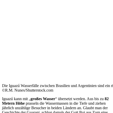
Die Iguazú Wasserfälle zwischen Brasilien und Argentinien sind ein r
©R.M. Nunes/Shutterstock.com
Iguazú kann mit „
großes Wasser
“ übersetzt werden. Aus bis zu
82
Metern Höhe
prasseln die Wassermassen in die Tiefe und ziehen
jährlich unzählige Besucher in beiden Ländern an. Glaubt man der
Geschichte der Guarani, schlug damals der Gott Boi aus Zorn eine