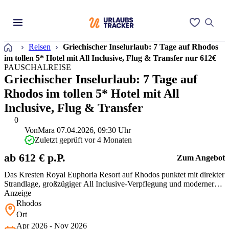
Startseite
Reisen
Griechischer Inselurlaub: 7 Tage auf Rhodos
im tollen 5* Hotel mit All Inclusive, Flug & Transfer nur 612€
PAUSCHALREISE
Griechischer Inselurlaub: 7 Tage auf
Rhodos im tollen 5* Hotel mit All
Inclusive, Flug & Transfer
0
Von
Mara
07.04.2026, 09:30 Uhr
Zuletzt geprüft vor 4 Monaten
ab 612 € p.P.
Zum Angebot
Das Kresten Royal Euphoria Resort auf Rhodos punktet mit direkter
Strandlage, großzügiger All Inclusive-Verpflegung und moderner
Architektur – perfekt für eine entspannte Auszeit zu zweit. Inklusive
Anzeige
Flug und Transfer ist dieses Paket für eine 5*-Anlage auf einer der
Rhodos
schönsten griechischen Inseln ein echter Geheimtipp. Spa, …
Ort
Apr 2026 - Nov 2026