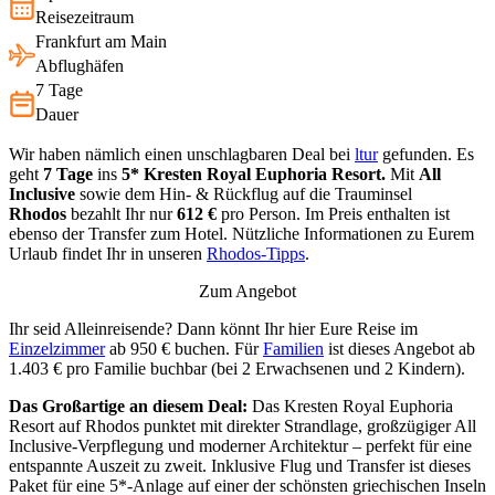
Reisezeitraum
Frankfurt am Main
Abflughäfen
7 Tage
Dauer
Wir haben nämlich einen unschlagbaren Deal bei
ltur
gefunden. Es
geht
7 Tage
ins
5* Kresten Royal Euphoria Resort.
Mit
All
Inclusive
sowie dem Hin- & Rückflug auf die Trauminsel
Rhodos
bezahlt Ihr nur
612 €
pro Person. Im Preis enthalten ist
ebenso der Transfer zum Hotel. Nützliche Informationen zu Eurem
Urlaub findet Ihr in unseren
Rhodos-Tipps
.
Zum Angebot
Ihr seid Alleinreisende? Dann könnt Ihr hier Eure Reise im
Einzelzimmer
ab 950 € buchen. Für
Familien
ist dieses Angebot ab
1.403 € pro Familie buchbar (bei 2 Erwachsenen und 2 Kindern).
Das Großartige an diesem Deal:
Das Kresten Royal Euphoria
Resort auf Rhodos punktet mit direkter Strandlage, großzügiger All
Inclusive-Verpflegung und moderner Architektur – perfekt für eine
entspannte Auszeit zu zweit. Inklusive Flug und Transfer ist dieses
Paket für eine 5*-Anlage auf einer der schönsten griechischen Inseln