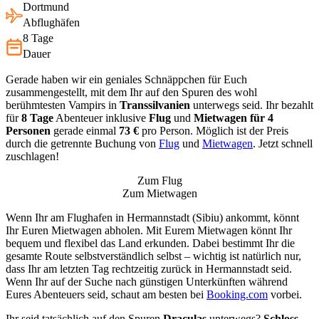
Dortmund
Abflughäfen
8 Tage
Dauer
Gerade haben wir ein geniales Schnäppchen für Euch
zusammengestellt, mit dem Ihr auf den Spuren des wohl
berühmtesten Vampirs in
Transsilvanien
unterwegs seid. Ihr bezahlt
für
8 Tage
Abenteuer inklusive
Flug
und
Mietwagen für 4
Personen
gerade einmal
73 €
pro Person. Möglich ist der Preis
durch die getrennte Buchung von
Flug
und
Mietwagen
. Jetzt schnell
zuschlagen!
Zum Flug
Zum Mietwagen
Wenn Ihr am Flughafen in Hermannstadt (Sibiu) ankommt, könnt
Ihr Euren Mietwagen abholen. Mit Eurem Mietwagen könnt Ihr
bequem und flexibel das Land erkunden. Dabei bestimmt Ihr die
gesamte Route selbstverständlich selbst – wichtig ist natürlich nur,
dass Ihr am letzten Tag rechtzeitig zurück in Hermannstadt seid.
Wenn Ihr auf der Suche nach günstigen Unterkünften während
Eures Abenteuers seid, schaut am besten bei
Booking.com
vorbei.
Ihr seid tatsächlich auf den Spuren
Draculas
unterwegs?
Schloss