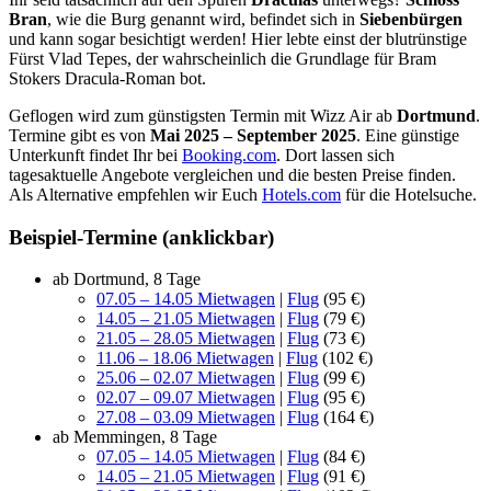
Bran
, wie die Burg genannt wird, befindet sich in
Siebenbürgen
und kann sogar besichtigt werden! Hier lebte einst der blutrünstige
Fürst Vlad Tepes, der wahrscheinlich die Grundlage für Bram
Stokers Dracula-Roman bot.
Geflogen wird zum günstigsten Termin mit Wizz Air ab
Dortmund
.
Termine gibt es von
Mai 2025 – September 2025
. Eine günstige
Unterkunft findet Ihr bei
Booking.com
. Dort lassen sich
tagesaktuelle Angebote vergleichen und die besten Preise finden.
Als Alternative empfehlen wir Euch
Hotels.com
für die Hotelsuche.
Beispiel-Termine (anklickbar)
ab Dortmund, 8 Tage
07.05 – 14.05 Mietwagen
|
Flug
(95 €)
14.05 – 21.05 Mietwagen
|
Flug
(79 €)
21.05 – 28.05 Mietwagen
|
Flug
(73 €)
11.06 – 18.06 Mietwagen
|
Flug
(102 €)
25.06 – 02.07 Mietwagen
|
Flug
(99 €)
02.07 – 09.07 Mietwagen
|
Flug
(95 €)
27.08 – 03.09 Mietwagen
|
Flug
(164 €)
ab Memmingen, 8 Tage
07.05 – 14.05 Mietwagen
|
Flug
(84 €)
14.05 – 21.05 Mietwagen
|
Flug
(91 €)