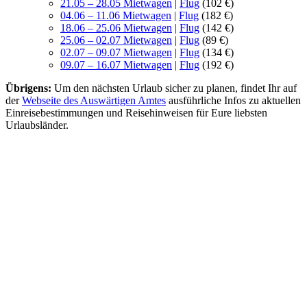
21.05 – 28.05 Mietwagen
|
Flug
(102 €)
04.06 – 11.06 Mietwagen
|
Flug
(182 €)
18.06 – 25.06 Mietwagen
|
Flug
(142 €)
25.06 – 02.07 Mietwagen
|
Flug
(89 €)
02.07 – 09.07 Mietwagen
|
Flug
(134 €)
09.07 – 16.07 Mietwagen
|
Flug
(192 €)
Übrigens:
Um den nächsten Urlaub sicher zu planen, findet Ihr auf
der
Webseite des Auswärtigen Amtes
ausführliche Infos zu aktuellen
Einreisebestimmungen und Reisehinweisen für Eure liebsten
Urlaubsländer.