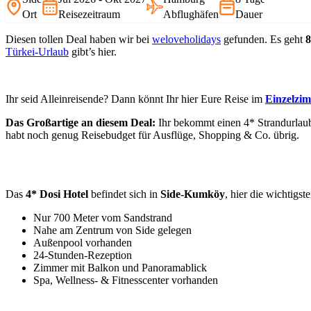
Ort
Reisezeitraum
Abflughäfen
Dauer
Diesen tollen Deal haben wir bei
weloveholidays
gefunden. Es geht
8
Türkei-Urlaub
gibt’s hier.
Ihr seid Alleinreisende? Dann könnt Ihr hier Eure Reise im
Einzelzi
Das Großartige an diesem Deal:
Ihr bekommt einen 4* Strandurlaub
habt noch genug Reisebudget für Ausflüge, Shopping & Co. übrig.
Das
4* Dosi Hotel
befindet sich in
Side-Kumköy
, hier die wichtigst
Nur 700 Meter vom Sandstrand
Nahe am Zentrum von Side gelegen
Außenpool vorhanden
24-Stunden-Rezeption
Zimmer mit Balkon und Panoramablick
Spa, Wellness- & Fitnesscenter vorhanden