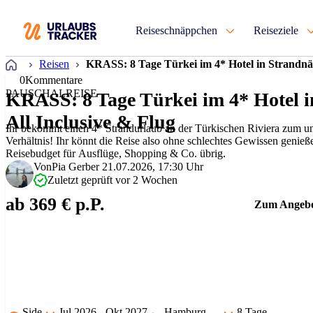
Reiseschnäppchen
Reiseziele
Startseite
Reisen
KRASS: 8 Tage Türkei im 4* Hotel in Strandnä
0
Kommentare
PAUSCHALREISE
KRASS: 8 Tage Türkei im 4* Hotel i
All Inclusive & Flug
Ihr bekommt einen 4* Strandurlaub an der Türkischen Riviera zum un
Verhältnis! Ihr könnt die Reise also ohne schlechtes Gewissen genie
Reisebudget für Ausflüge, Shopping & Co. übrig.
Von
Pia Gerber
21.07.2026, 17:30 Uhr
Zuletzt geprüft vor 2 Wochen
ab 369 € p.P.
Zum Angeb
Side
Jul 2026 - Okt 2027
Hamburg
8 Tage