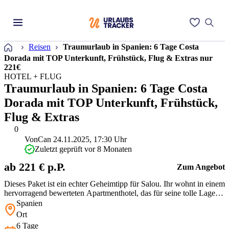
Startseite
Reisen
Traumurlaub in Spanien: 6 Tage Costa
Dorada mit TOP Unterkunft, Frühstück, Flug & Extras nur
221€
HOTEL + FLUG
Traumurlaub in Spanien: 6 Tage Costa
Dorada mit TOP Unterkunft, Frühstück,
Flug & Extras
0
Von
Can
24.11.2025, 17:30 Uhr
Zuletzt geprüft vor 8 Monaten
ab 221 € p.P.
Zum Angebot
Dieses Paket ist ein echter Geheimtipp für Salou. Ihr wohnt in einem
hervorragend bewerteten Apartmenthotel, das für seine tolle Lage
bekannt ist: nah am Strand und doch angenehm ruhig. Dass hier
Spanien
Flug und Frühstück zu so einem Preis inklusive sind, ist eine
Ort
Seltenheit.
6 Tage