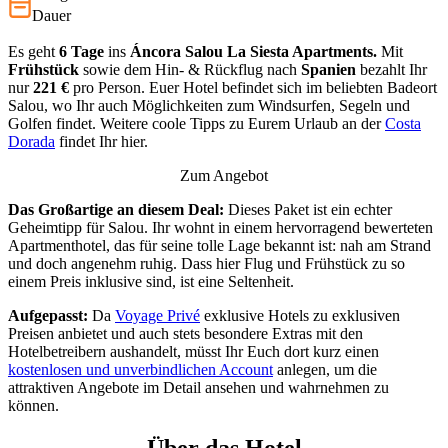
Dauer
Es geht
6 Tage
ins
Áncora Salou La Siesta Apartments.
Mit
Frühstück
sowie dem Hin- & Rückflug nach
Spanien
bezahlt Ihr
nur
221 €
pro Person. Euer Hotel befindet sich im beliebten Badeort
Salou, wo Ihr auch Möglichkeiten zum Windsurfen, Segeln und
Golfen findet. Weitere coole Tipps zu Eurem Urlaub an der
Costa
Dorada
findet Ihr hier.
Zum Angebot
Das Großartige an diesem Deal:
Dieses Paket ist ein echter
Geheimtipp für Salou. Ihr wohnt in einem hervorragend bewerteten
Apartmenthotel, das für seine tolle Lage bekannt ist: nah am Strand
und doch angenehm ruhig. Dass hier Flug und Frühstück zu so
einem Preis inklusive sind, ist eine Seltenheit.
Aufgepasst:
Da
Voyage Privé
exklusive Hotels zu exklusiven
Preisen anbietet und auch stets besondere Extras mit den
Hotelbetreibern aushandelt, müsst Ihr Euch dort kurz einen
kostenlosen und unverbindlichen Account
anlegen, um die
attraktiven Angebote im Detail ansehen und wahrnehmen zu
können.
Über das Hotel