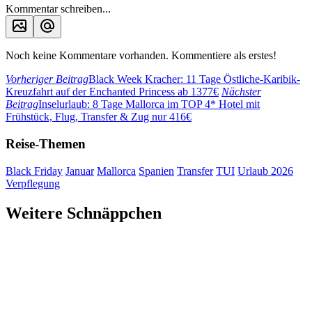
Kommentar schreiben...
Noch keine Kommentare vorhanden. Kommentiere als erstes!
Vorheriger Beitrag
Black Week Kracher: 11 Tage Östliche-Karibik-
Kreuzfahrt auf der Enchanted Princess ab 1377€
Nächster
Beitrag
Inselurlaub: 8 Tage Mallorca im TOP 4* Hotel mit
Frühstück, Flug, Transfer & Zug nur 416€
Reise-Themen
Black Friday
Januar
Mallorca
Spanien
Transfer
TUI
Urlaub 2026
Verpflegung
Weitere Schnäppchen