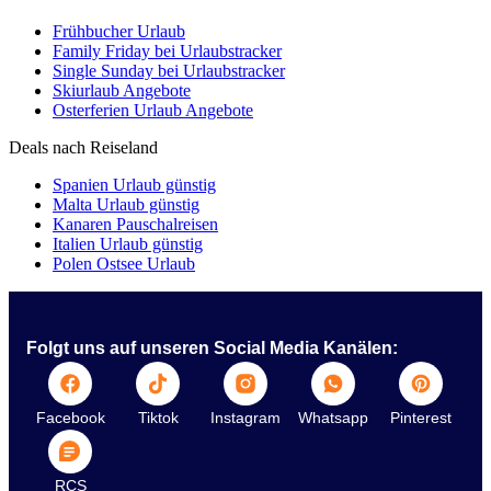
Frühbucher Urlaub
Family Friday bei Urlaubstracker
Single Sunday bei Urlaubstracker
Skiurlaub Angebote
Osterferien Urlaub Angebote
Deals nach Reiseland
Spanien Urlaub günstig
Malta Urlaub günstig
Kanaren Pauschalreisen
Italien Urlaub günstig
Polen Ostsee Urlaub