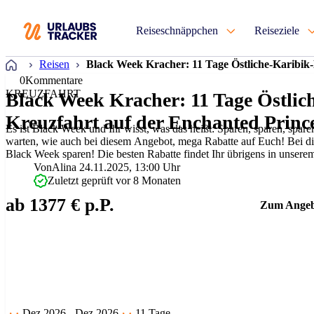
Reiseschnäppchen
Reiseziele
Startseite
Reisen
Black Week Kracher: 11 Tage Östliche-Karibik-
0
Kommentare
KREUZFAHRT
Black Week Kracher: 11 Tage Östlic
Kreuzfahrt auf der Enchanted Princ
Es ist Black Week und Ihr wisst, was das heißt: Sparen, sparen, spar
warten, wie auch bei diesem Angebot, mega Rabatte auf Euch! Bei d
Black Week sparen! Die besten Rabatte findet Ihr übrigens in unsere
Hotelangebote, Rabatte auf Rei…
Von
Alina
24.11.2025, 13:00 Uhr
Zuletzt geprüft vor 8 Monaten
ab 1377 € p.P.
Zum Angeb
Dez 2026 - Dez 2026
11 Tage