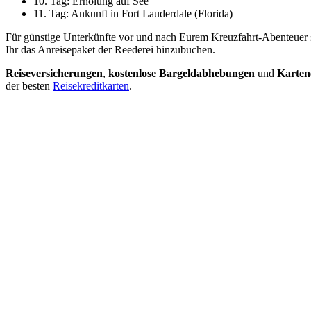
10. Tag: Erholung auf See
11. Tag: Ankunft in Fort Lauderdale (Florida)
Für günstige Unterkünfte vor und nach Eurem Kreuzfahrt-Abenteuer 
Ihr das Anreisepaket der Reederei hinzubuchen.
Reiseversicherungen
,
kostenlose Bargeldabhebungen
und
Kartene
der besten
Reisekreditkarten
.