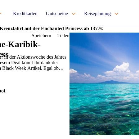
Kreditkarten
Gutscheine
Reiseplanung
Kreuzfahrt auf der Enchanted Princess ab 1377€
Speichern
Teilen
he-Karibik-
ess
en! In der Aktionswoche des Jahres
iesem Deal könnt Ihr dank der
m Black Week Artikel. Egal ob
ot