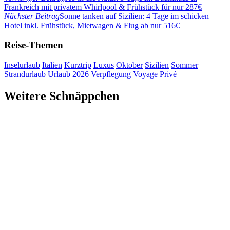
Frankreich mit privatem Whirlpool & Frühstück für nur 287€
Nächster Beitrag
Sonne tanken auf Sizilien: 4 Tage im schicken
Hotel inkl. Frühstück, Mietwagen & Flug ab nur 516€
Reise-Themen
Inselurlaub
Italien
Kurztrip
Luxus
Oktober
Sizilien
Sommer
Strandurlaub
Urlaub 2026
Verpflegung
Voyage Privé
Weitere Schnäppchen