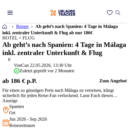
Startseite
Reisen
Ab geht’s nach Spanien: 4 Tage in Málaga
inkl. zentraler Unterkunft & Flug ab nur 186€
HOTEL + FLUG
Ab geht’s nach Spanien: 4 Tage in Málaga
inkl. zentraler Unterkunft & Flug
0
Von
Can
22.05.2026, 13:30 Uhr
Zuletzt geprüft vor 2 Monaten
ab 186 € p.P.
Zum Angebot
Für einen so günstigen Preis nach Málaga zu verreisen, klingt
sicherlich für jeden Reise-Fan verlockend. Lasst Euch diesen
günstigen Preis nicht entgehen & erkundet die 2. größte Stadt
Anzeige
Andalusiens.
Spanien
Ort
Jun 2026 - Sep 2026
Reisezeitraum