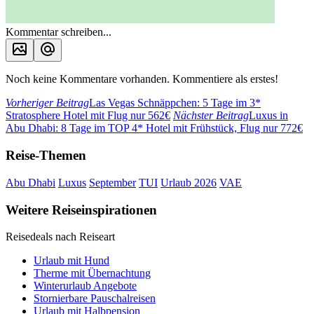
Kommentar schreiben...
Noch keine Kommentare vorhanden. Kommentiere als erstes!
Vorheriger Beitrag
Las Vegas Schnäppchen: 5 Tage im 3*
Stratosphere Hotel mit Flug nur 562€
Nächster Beitrag
Luxus in
Abu Dhabi: 8 Tage im TOP 4* Hotel mit Frühstück, Flug nur 772€
Reise-Themen
Abu Dhabi
Luxus
September
TUI
Urlaub 2026
VAE
Weitere Reiseinspirationen
Reisedeals nach Reiseart
Urlaub mit Hund
Therme mit Übernachtung
Winterurlaub Angebote
Stornierbare Pauschalreisen
Urlaub mit Halbpension