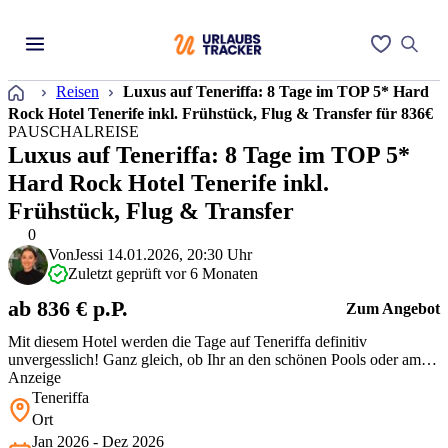
Startseite
Reisen
Luxus auf Teneriffa: 8 Tage im TOP 5* Hard
Rock Hotel Tenerife inkl. Frühstück, Flug & Transfer für 836€
PAUSCHALREISE
Luxus auf Teneriffa: 8 Tage im TOP 5*
Hard Rock Hotel Tenerife inkl.
Frühstück, Flug & Transfer
0
Von
Jessi
14.01.2026, 20:30 Uhr
Zuletzt geprüft vor 6 Monaten
ab 836 € p.P.
Zum Angebot
Mit diesem Hotel werden die Tage auf Teneriffa definitiv
unvergesslich! Ganz gleich, ob Ihr an den schönen Pools oder am
Traumstrand verweilt — Teneriffa bietet jedem Entspannung. Auch
Anzeige
die Bewertungen des Hotels sprechen definitiv für sich.
Teneriffa
Ort
Jan 2026 - Dez 2026