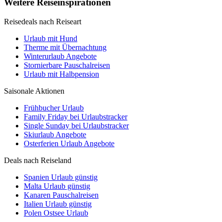
Weitere Reiseinspirationen
Reisedeals nach Reiseart
Urlaub mit Hund
Therme mit Übernachtung
Winterurlaub Angebote
Stornierbare Pauschalreisen
Urlaub mit Halbpension
Saisonale Aktionen
Frühbucher Urlaub
Family Friday bei Urlaubstracker
Single Sunday bei Urlaubstracker
Skiurlaub Angebote
Osterferien Urlaub Angebote
Deals nach Reiseland
Spanien Urlaub günstig
Malta Urlaub günstig
Kanaren Pauschalreisen
Italien Urlaub günstig
Polen Ostsee Urlaub