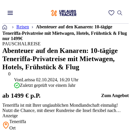
Startseite
Reisen
Abenteuer auf den Kanaren: 10-tägige
Teneriffa-Privatreise mit Mietwagen, Hotels, Frühstück & Flug
nur 1499€
PAUSCHALREISE
Abenteuer auf den Kanaren: 10-tägige
Teneriffa-Privatreise mit Mietwagen,
Hotels, Frühstück & Flug
0
Von
Larissa
02.10.2024, 16:20 Uhr
Zuletzt geprüft vor einem Jahr
ab 1499 € p.P.
Zum Angebot
Teneriffa ist mit Ihrer unglaublichen Mondlandschaft einmalig!
Nutzt die Chance, mit dieser Rundreise die Insel flexibel nach
Herzenslust mit dem Mietwagen zu erkunden. Dank den
Anzeige
Inklusivleistungen müsst Ihr Euch um keine Unterkünfte oder Flüge
Teneriffa
mehr kümmern. Ein wirklich einmaliges Angebot.
Ort