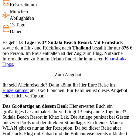
Reisezeitraum
München
Abflughäfen
13 Tage
Dauer
Es geht
13 Tage
ins
3* Sudala Beach Resort.
Mit
Frühstück
sowie dem Hin- und Rückflug nach
Thailand
bezahlt Ihr nur
876 €
pro Person. Im Preis enthalten ist der Zug-zum-Flug. Nützliche
Informationen zu Eurem Urlaub findet Ihr in unseren
Khao-Lak-
Tipps
.
Zum Angebot
Ihr seid Alleinreisende? Dann könnt Ihr hier Eure Reise im
Einzelzimmer
ab 1064 € buchen. Für Familien ist dieses Angebot
leider nicht verfügbar.
Das Großartige an diesem Deal:
Hier erwartet Euch ein
großartiges Gesamtpaket. Ihr verbringt 13 entspannte Tage im 3*
Sudala Beach Resort in Khao Lak. Die Anlage punktet bei Gästen
mit zwei Pools und der direkten Strandlage. Ein kleines Manko:
WLAN gibt es nur an der Rezeption. Da bei dieser Reise aber
Frühstück, Flug mit Etihad und die Bahnanreise bereits inkludiert