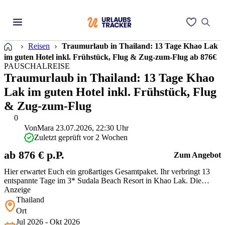
Startseite
Reisen
Traumurlaub in Thailand: 13 Tage Khao Lak
im guten Hotel inkl. Frühstück, Flug & Zug-zum-Flug ab 876€
PAUSCHALREISE
Traumurlaub in Thailand: 13 Tage Khao
Lak im guten Hotel inkl. Frühstück, Flug
& Zug-zum-Flug
0
Von
Mara
23.07.2026, 22:30 Uhr
Zuletzt geprüft vor 2 Wochen
ab 876 € p.P.
Zum Angebot
Hier erwartet Euch ein großartiges Gesamtpaket. Ihr verbringt 13
entspannte Tage im 3* Sudala Beach Resort in Khao Lak. Die
Anlage punktet bei Gästen mit zwei Pools und der direkten
Anzeige
Strandlage. Ein kleines Manko: WLAN gibt es nur an der
Thailand
Rezeption. Da bei dieser Reise aber Frühstück, Flug mit Etihad und
Ort
die Bahnanreise berei…
Jul 2026 - Okt 2026