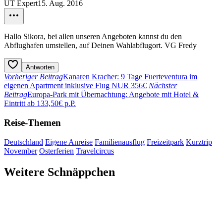
UT Expert
15. Aug. 2016
Hallo Sikora, bei allen unseren Angeboten kannst du den
Abflughafen umstellen, auf Deinen Wahlabflugort. VG Fredy
Antworten
Vorheriger Beitrag
Kanaren Kracher: 9 Tage Fuerteventura im
eigenen Apartment inklusive Flug NUR 356€
Nächster
Beitrag
Europa-Park mit Übernachtung: Angebote mit Hotel &
Eintritt ab 133,50€ p.P.
Reise-Themen
Deutschland
Eigene Anreise
Familienausflug
Freizeitpark
Kurztrip
November
Osterferien
Travelcircus
Weitere Schnäppchen