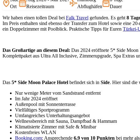
Ort
Reisezeitraum
Abflughäfen
Dauer
Wir haben einen tollen Deal bei
Falk Travel
gefunden. Es geht
8 Tag
Im Preis enthalten sind ebenso der Transfer zum Hotel sowie eine 
ein Doppelzimmer mit Poolblick. Praktische Tipps für Euren
Türkei-
Das Großartige an diesem Deal:
Das 2024 eröffnete 5* Side Moon Pa
Komplettpaket aus Ultra All Inclusive, Zimmerupgrade, Spa Extras und 
Das
5* Side Moon Palace Hotel
befindet sich in
Side
. Hier sind die 
Nur wenige Meter vom Sandstrand entfernt
Im Jahr 2024 eröffnet
Außenpool mit Sonnenterrasse
Vielfältiges Sportprogramm
Umfangreiches Unterhaltungsangebot
Wellnessbereich mit Sauna, Dampfbad & Hammam
Klimatisierte Zimmer mit Safe & Minibar
Kostenfreies WLAN
Booking.com
: Ansprechende
6.9 von 10 Punkten
bei mehr al