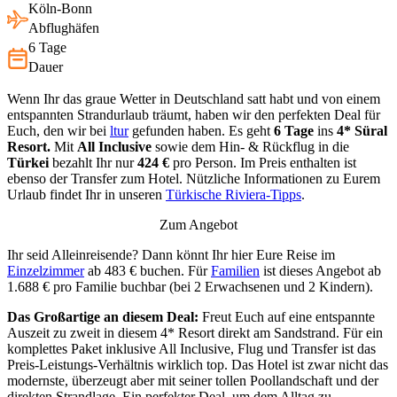
Köln-Bonn
Abflughäfen
6 Tage
Dauer
Wenn Ihr das graue Wetter in Deutschland satt habt und von einem
entspannten Strandurlaub träumt, haben wir den perfekten Deal für
Euch, den wir bei
ltur
gefunden haben. Es geht
6 Tage
ins
4* Süral
Resort.
Mit
All Inclusive
sowie dem Hin- & Rückflug in die
Türkei
bezahlt Ihr nur
424 €
pro Person. Im Preis enthalten ist
ebenso der Transfer zum Hotel. Nützliche Informationen zu Eurem
Urlaub findet Ihr in unseren
Türkische Riviera-Tipps
.
Zum Angebot
Ihr seid Alleinreisende? Dann könnt Ihr hier Eure Reise im
Einzelzimmer
ab 483 € buchen. Für
Familien
ist dieses Angebot ab
1.688 € pro Familie buchbar (bei 2 Erwachsenen und 2 Kindern).
Das Großartige an diesem Deal:
Freut Euch auf eine entspannte
Auszeit zu zweit in diesem 4* Resort direkt am Sandstrand. Für ein
komplettes Paket inklusive All Inclusive, Flug und Transfer ist das
Preis-Leistungs-Verhältnis wirklich top. Das Hotel ist zwar nicht das
modernste, überzeugt aber mit seiner tollen Poollandschaft und der
direkten Strandlage. Ein perfekter Deal, um dem Alltag zu