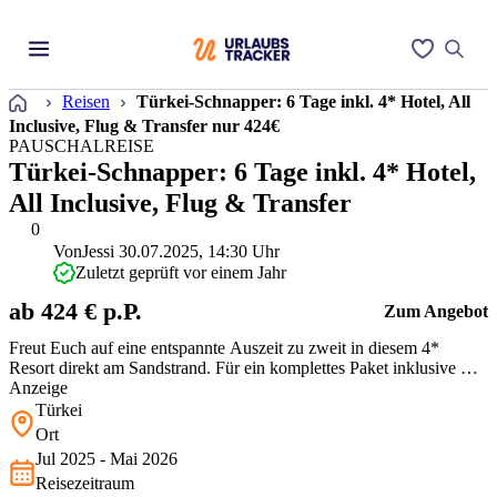
Startseite
Reisen
Türkei-Schnapper: 6 Tage inkl. 4* Hotel, All
Inclusive, Flug & Transfer nur 424€
PAUSCHALREISE
Türkei-Schnapper: 6 Tage inkl. 4* Hotel,
All Inclusive, Flug & Transfer
0
Von
Jessi
30.07.2025, 14:30 Uhr
Zuletzt geprüft vor einem Jahr
ab 424 € p.P.
Zum Angebot
Freut Euch auf eine entspannte Auszeit zu zweit in diesem 4*
Resort direkt am Sandstrand. Für ein komplettes Paket inklusive All
Inclusive, Flug und Transfer ist das Preis-Leistungs-Verhältnis
Anzeige
wirklich top. Das Hotel ist zwar nicht das modernste, überzeugt aber
Türkei
mit seiner tollen Poollandschaft und der direkten Strandlage. E…
Ort
Jul 2025 - Mai 2026
Reisezeitraum