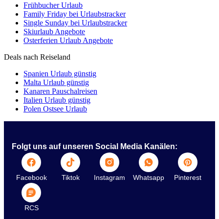
Frühbucher Urlaub
Family Friday bei Urlaubstracker
Single Sunday bei Urlaubstracker
Skiurlaub Angebote
Osterferien Urlaub Angebote
Deals nach Reiseland
Spanien Urlaub günstig
Malta Urlaub günstig
Kanaren Pauschalreisen
Italien Urlaub günstig
Polen Ostsee Urlaub