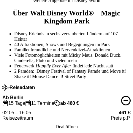
Weitere Angebote für Disney World
Über
Walt Disney World®
– Magic
Kingdom Park
Disney Erlebnis in sechs verzauberten Ländern auf 107
Hektar
40 Attraktionen, Shows und Begegnungen im Park
Familienfreundliche und Nervenkitzel-Attraktionen
Viele Fotomöglichkeiten mit Micky Maus, Donald Duck,
Cinderella, Pluto und vielen mehr
Feuerwerk
Happily Ever After
findet jede Nacht statt
2 Paraden: Disney Festival of Fantasy Parade und Move it!
Shake it! Mouse Dance it! Street Party
Reisedaten
Ab Berlin
15 Tage
11 Termine
ab 460 €
02.05 – 16.05
461 €
Reisezeitraum
Preis p.P.
Deal öffnen