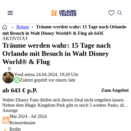
Startseite
Reisen
Träume werden wahr: 15 Tage nach Orlando
mit Besuch in Walt Disney World® & Flug ab 643€
AKTIVITÄT
Träume werden wahr: 15 Tage nach
Orlando mit Besuch in Walt Disney
World® & Flug
0
Von
Larissa
24.04.2024, 19:20 Uhr
Zuletzt geprüft vor einem Jahr
ab 643 € p.P.
Zum Angebot
Wahre Disney Fans dürfen sich diesen Deal nicht entgehen lassen.
Neben dem Magic Kingdom Park gibt es noch 5 weitere Parks, die
zu Walt Disney World gehören. EPCOT, Disney's Animal
Anzeige
Kingdom, Disney's Hollywood Studios, Disney's Blizzard Beach
Mai 2024 - Jul 2024
Water Park sowie Disney's Typhoon Lagoon Water Park. Tickets für
Reisezeitraum
diese Parks sowie …
Berlin