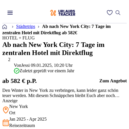
Startseite
Städtetrips
Ab nach New York City: 7 Tage im
zentralen Hotel mit Direktflug ab 582€
HOTEL + FLUG
Ab nach New York City: 7 Tage im
zentralen Hotel mit Direktflug
2
Von
Jessi
09.01.2025, 10:20 Uhr
Zuletzt geprüft vor einem Jahr
ab 582 € p.P.
Zum Angebot
Den Winter in New York zu verbringen, kann leider ganz schön
teuer werden. Mit diesem Schnäppchen bleibt Euch aber noch
genug Budget, um die kalten Monate im Big Apple voll
Anzeige
auszukosten.
New York
Ort
Jan 2025 - Apr 2025
Reisezeitraum