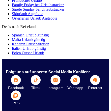
Frühbucher Urlaub
Family Friday bei Urlaubstracker
Single Sunday bei Urlaubstracker
Skiurlaub Angebote
Osterferien Urlaub Angebote
Deals nach Reiseland
Spanien Urlaub günstig
Malta Urlaub günstig
Kanaren Pauschalreisen
Italien Urlaub günstig
Polen Ostsee Urlaub