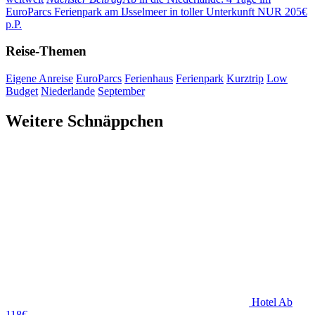
EuroParcs Ferienpark am IJsselmeer in toller Unterkunft NUR 205€
p.P.
Reise-Themen
Eigene Anreise
EuroParcs
Ferienhaus
Ferienpark
Kurztrip
Low
Budget
Niederlande
September
Weitere Schnäppchen
Hotel
Ab
118€