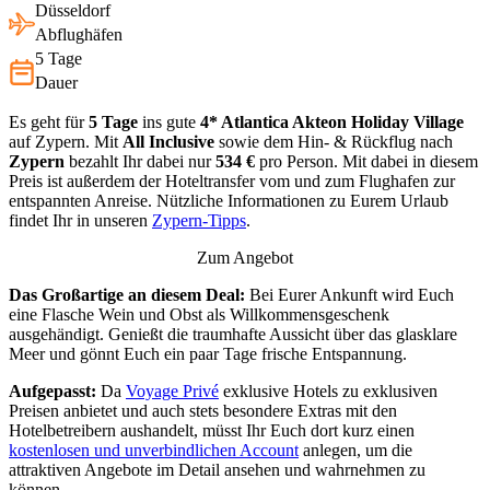
Düsseldorf
Abflughäfen
5 Tage
Dauer
Es geht für
5 Tage
ins gute
4* Atlantica Akteon Holiday Village
auf Zypern. Mit
All Inclusive
sowie dem Hin- & Rückflug nach
Zypern
bezahlt Ihr dabei nur
534 €
pro Person. Mit dabei in diesem
Preis ist außerdem der Hoteltransfer vom und zum Flughafen zur
entspannten Anreise. Nützliche Informationen zu Eurem Urlaub
findet Ihr in unseren
Zypern-Tipps
.
Zum Angebot
Das Großartige an diesem Deal:
Bei Eurer Ankunft wird Euch
eine Flasche Wein und Obst als Willkommensgeschenk
ausgehändigt. Genießt die traumhafte Aussicht über das glasklare
Meer und gönnt Euch ein paar Tage frische Entspannung.
Aufgepasst:
Da
Voyage Privé
exklusive Hotels zu exklusiven
Preisen anbietet und auch stets besondere Extras mit den
Hotelbetreibern aushandelt, müsst Ihr Euch dort kurz einen
kostenlosen und unverbindlichen Account
anlegen, um die
attraktiven Angebote im Detail ansehen und wahrnehmen zu
können.