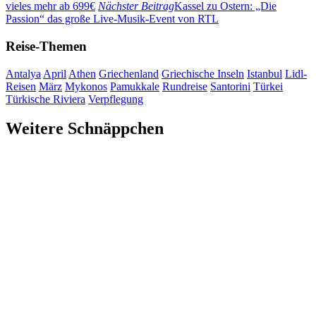
vieles mehr ab 699€
Nächster Beitrag
Kassel zu Ostern: „Die
Passion“ das große Live-Musik-Event von RTL
Reise-Themen
Antalya
April
Athen
Griechenland
Griechische Inseln
Istanbul
Lidl-
Reisen
März
Mykonos
Pamukkale
Rundreise
Santorini
Türkei
Türkische Riviera
Verpflegung
Weitere Schnäppchen