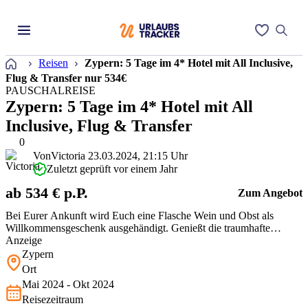
Startseite
Reisen
Zypern: 5 Tage im 4* Hotel mit All Inclusive,
Flug & Transfer nur 534€
PAUSCHALREISE
Zypern: 5 Tage im 4* Hotel mit All
Inclusive, Flug & Transfer
0
Von
Victoria
23.03.2024, 21:15 Uhr
Zuletzt geprüft vor einem Jahr
ab 534 € p.P.
Zum Angebot
Bei Eurer Ankunft wird Euch eine Flasche Wein und Obst als
Willkommensgeschenk ausgehändigt. Genießt die traumhafte
Aussicht über das glasklare Meer und gönnt Euch ein paar Tage
Anzeige
frische Entspannung.
Zypern
Ort
Mai 2024 - Okt 2024
Reisezeitraum