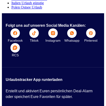
Italien Urlaub günstig
Polen Ostsee Urlaub