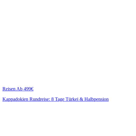
Reisen
Ab 499€
Kappadokien Rundreise: 8 Tage Türkei & Halbpension