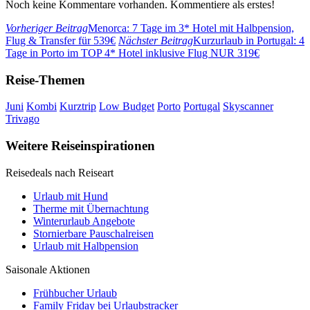
Noch keine Kommentare vorhanden. Kommentiere als erstes!
Vorheriger Beitrag
Menorca: 7 Tage im 3* Hotel mit Halbpension,
Flug & Transfer für 539€
Nächster Beitrag
Kurzurlaub in Portugal: 4
Tage in Porto im TOP 4* Hotel inklusive Flug NUR 319€
Reise-Themen
Juni
Kombi
Kurztrip
Low Budget
Porto
Portugal
Skyscanner
Trivago
Weitere Reiseinspirationen
Reisedeals nach Reiseart
Urlaub mit Hund
Therme mit Übernachtung
Winterurlaub Angebote
Stornierbare Pauschalreisen
Urlaub mit Halbpension
Saisonale Aktionen
Frühbucher Urlaub
Family Friday bei Urlaubstracker