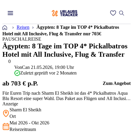
Startseite
Reisen
Ägypten: 8 Tage im TOP 4* Pickalbatros
Hotel mit All Inclusive, Flug & Transfer nur 703€
PAUSCHALREISE
Ägypten: 8 Tage im TOP 4* Pickalbatros
Hotel mit All Inclusive, Flug & Transfer
0
Von
Can
21.05.2026, 19:00 Uhr
Zuletzt geprüft vor 2 Monaten
ab 703 € p.P.
Zum Angebot
Für Euren Trip nach Sharm El Sheikh ist das 4* Pickalbatros Aqua
Blu Resort eine super Wahl. Das Paket aus Flügen und All Inclusive
ist für die begehrten Reisemonate im Sommer preislich enorm
Anzeige
attraktiv. Gäste loben oft den gigantischen Wasserpark und die
Sharm El Sheikh
schöne Strandlage.
Ort
Mai 2026 - Okt 2026
Reisezeitraum