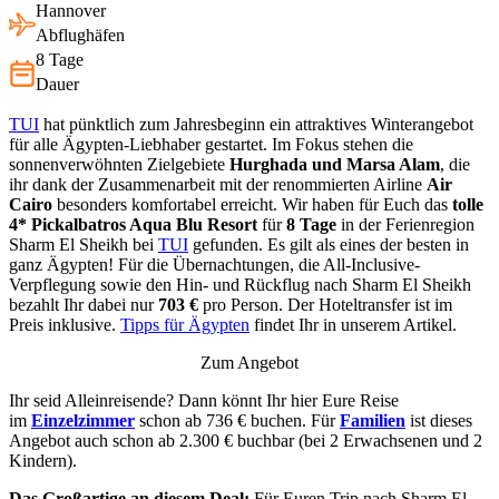
Hannover
Abflughäfen
8 Tage
Dauer
TUI
hat pünktlich zum Jahresbeginn ein attraktives Winterangebot
für alle Ägypten-Liebhaber gestartet. Im Fokus stehen die
sonnenverwöhnten Zielgebiete
Hurghada und Marsa Alam
, die
ihr dank der Zusammenarbeit mit der renommierten Airline
Air
Cairo
besonders komfortabel erreicht. Wir haben für Euch das
tolle
4* Pickalbatros Aqua Blu Resort
für
8
Tage
in der Ferienregion
Sharm El Sheikh bei
TUI
gefunden. Es gilt als eines der besten in
ganz Ägypten! Für die Übernachtungen, die All-Inclusive-
Verpflegung sowie den Hin- und Rückflug nach Sharm El Sheikh
bezahlt Ihr dabei nur
703
€
pro Person. Der Hoteltransfer ist im
Preis inklusive.
Tipps für Ägypten
findet Ihr in unserem Artikel.
Zum Angebot
Ihr seid Alleinreisende? Dann könnt Ihr hier Eure Reise
im
Einzelzimmer
schon ab 736 € buchen. Für
Familien
ist dieses
Angebot auch schon ab 2.300 € buchbar (bei 2 Erwachsenen und 2
Kindern).
Das Großartige an diesem Deal:
Für Euren Trip nach Sharm El