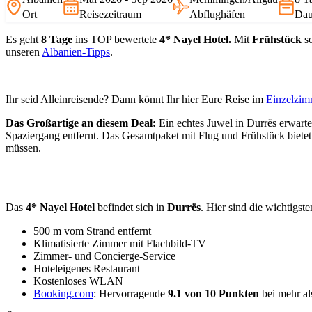
Ort
Reisezeitraum
Abflughäfen
Dau
Es geht
8 Tage
ins TOP bewertete
4* Nayel Hotel.
Mit
Frühstück
so
unseren
Albanien-Tipps
.
Ihr seid Alleinreisende? Dann könnt Ihr hier Eure Reise im
Einzelzim
Das Großartige an diesem Deal:
Ein echtes Juwel in Durrës erwartet
Spaziergang entfernt. Das Gesamtpaket mit Flug und Frühstück bietet e
müssen.
Das
4* Nayel Hotel
befindet sich in
Durrës
. Hier sind die wichtigste
500 m vom Strand entfernt
Klimatisierte Zimmer mit Flachbild-TV
Zimmer- und Concierge-Service
Hoteleigenes Restaurant
Kostenloses WLAN
Booking.com
: Hervorragende
9.1 von 10 Punkten
bei mehr a