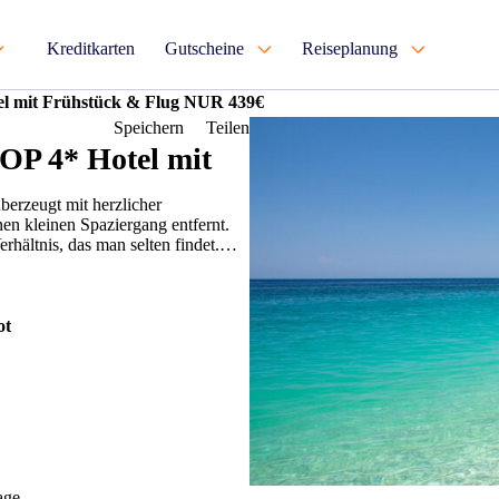
Kreditkarten
Gutscheine
Reiseplanung
el mit Frühstück & Flug NUR 439€
Speichern
Teilen
OP 4* Hotel mit
berzeugt mit herzlicher
inen kleinen Spaziergang entfernt.
hältnis, das man selten findet.
ot
age