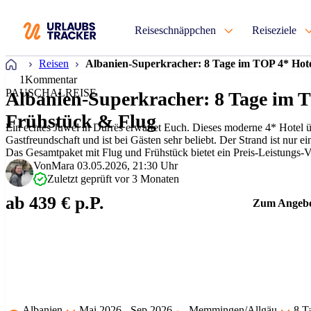
Reiseschnäppchen
Reiseziele
Startseite
Reisen
Albanien-Superkracher: 8 Tage im TOP 4* Hot
1
Kommentar
PAUSCHALREISE
Albanien-Superkracher: 8 Tage im T
Frühstück & Flug
Ein echtes Juwel in Durrës erwartet Euch. Dieses moderne 4* Hotel ü
Gastfreundschaft und ist bei Gästen sehr beliebt. Der Strand ist nur e
Das Gesamtpaket mit Flug und Frühstück bietet ein Preis-Leistungs-Ver
Perfekt, um das authentische…
Von
Mara
03.05.2026, 21:30 Uhr
Zuletzt geprüft vor 3 Monaten
ab 439 € p.P.
Zum Angeb
Albanien
Mai 2026 - Sep 2026
Memmingen/Allgäu
8 T