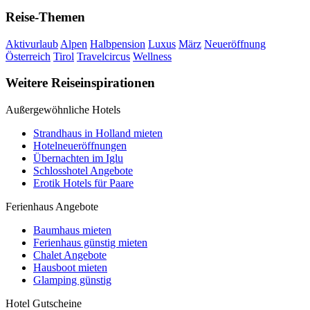
Reise-Themen
Aktivurlaub
Alpen
Halbpension
Luxus
März
Neueröffnung
Österreich
Tirol
Travelcircus
Wellness
Weitere Reiseinspirationen
Außergewöhnliche Hotels
Strandhaus in Holland mieten
Hotelneueröffnungen
Übernachten im Iglu
Schlosshotel Angebote
Erotik Hotels für Paare
Ferienhaus Angebote
Baumhaus mieten
Ferienhaus günstig mieten
Chalet Angebote
Hausboot mieten
Glamping günstig
Hotel Gutscheine