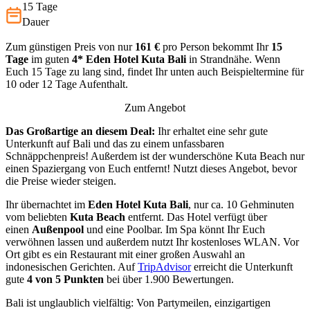
15 Tage
Dauer
Zum günstigen Preis von nur
161 €
pro Person bekommt Ihr
15
Tage
im guten
4*
Eden Hotel Kuta Bali
in Strandnähe. Wenn
Euch 15 Tage zu lang sind, findet Ihr unten auch Beispieltermine für
10 oder 12 Tage Aufenthalt.
Zum Angebot
Das Großartige an diesem Deal:
Ihr erhaltet eine sehr gute
Unterkunft auf Bali und das zu einem unfassbaren
Schnäppchenpreis! Außerdem ist der wunderschöne Kuta Beach nur
einen Spaziergang von Euch entfernt! Nutzt dieses Angebot, bevor
die Preise wieder steigen.
Ihr übernachtet im
Eden Hotel Kuta Bali
, nur ca. 10 Gehminuten
vom beliebten
Kuta Beach
entfernt. Das Hotel verfügt über
einen
Außenpool
und eine Poolbar. Im Spa könnt Ihr Euch
verwöhnen lassen und außerdem nutzt Ihr kostenloses WLAN. Vor
Ort gibt es ein Restaurant mit einer großen Auswahl an
indonesischen Gerichten. Auf
TripAdvisor
erreicht die Unterkunft
gute
4 von 5 Punkten
bei über 1.900 Bewertungen.
Bali ist unglaublich vielfältig: Von Partymeilen, einzigartigen