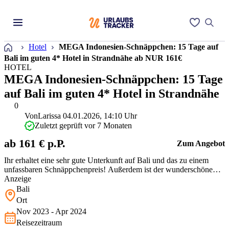
Startseite
Hotel
MEGA Indonesien-Schnäppchen: 15 Tage auf
Bali im guten 4* Hotel in Strandnähe ab NUR 161€
HOTEL
MEGA Indonesien-Schnäppchen: 15 Tage
auf Bali im guten 4* Hotel in Strandnähe
0
Von
Larissa
04.01.2026, 14:10 Uhr
Zuletzt geprüft vor 7 Monaten
ab 161 € p.P.
Zum Angebot
Ihr erhaltet eine sehr gute Unterkunft auf Bali und das zu einem
unfassbaren Schnäppchenpreis! Außerdem ist der wunderschöne
Kuta Beach nur einen Spaziergang von Euch entfernt! Nutzt dieses
Anzeige
Angebot, bevor die Preise wieder steigen.
Bali
Ort
Nov 2023 - Apr 2024
Reisezeitraum