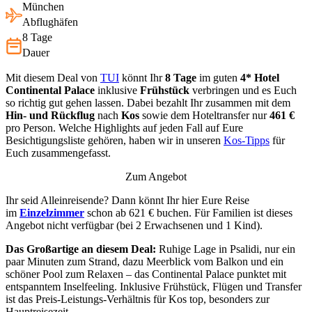
München
Abflughäfen
8 Tage
Dauer
Mit diesem Deal von
TUI
könnt Ihr
8 Tage
im guten
4* Hotel
Continental Palace
inklusive
Frühstück
verbringen und es Euch
so richtig gut gehen lassen. Dabei bezahlt Ihr zusammen mit dem
Hin- und Rückflug
nach
Kos
sowie dem Hoteltransfer nur
461 €
pro Person. Welche Highlights auf jeden Fall auf Eure
Besichtigungsliste gehören, haben wir in unseren
Kos-Tipps
für
Euch zusammengefasst.
Zum Angebot
Ihr seid Alleinreisende? Dann könnt Ihr hier Eure Reise
im
Einzelzimmer
schon ab 621 € buchen. Für Familien ist dieses
Angebot nicht verfügbar (bei 2 Erwachsenen und 1 Kind).
Das Großartige an diesem Deal:
Ruhige Lage in Psalidi, nur ein
paar Minuten zum Strand, dazu Meerblick vom Balkon und ein
schöner Pool zum Relaxen – das Continental Palace punktet mit
entspanntem Inselfeeling. Inklusive Frühstück, Flügen und Transfer
ist das Preis-Leistungs-Verhältnis für Kos top, besonders zur
Hauptreisezeit.