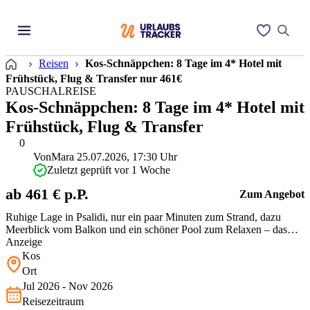
Startseite
Reisen
Kos-Schnäppchen: 8 Tage im 4* Hotel mit
Frühstück, Flug & Transfer nur 461€
PAUSCHALREISE
Kos-Schnäppchen: 8 Tage im 4* Hotel mit
Frühstück, Flug & Transfer
0
Von
Mara
25.07.2026, 17:30 Uhr
Zuletzt geprüft vor 1 Woche
ab 461 € p.P.
Zum Angebot
Ruhige Lage in Psalidi, nur ein paar Minuten zum Strand, dazu
Meerblick vom Balkon und ein schöner Pool zum Relaxen – das
Continental Palace punktet mit entspanntem Inselfeeling. Inklusive
Anzeige
Frühstück, Flügen und Transfer ist das Preis-Leistungs-Verhältnis
Kos
für Kos top, besonders zur Hauptreisezeit.
Ort
Jul 2026 - Nov 2026
Reisezeitraum